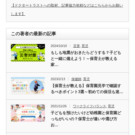
【ドクタートラストへの取材、記事協力依頼などはこちらからお願い
します】
この著者の最新の記事
2024/10/10
災害
,
育児
もしも地震がおきたらどうする？子ども
と一緒に備えよう！～保育士が教える
家…
2023/2/13
保健師
,
育児
【保育士が教える】保育園見学で確認す
るべきポイント3選～初めての保活も迷…
2021/11/26
ワークライフバランス
,
育児
子どもを預けたいけど幼稚園と保育園ど
っちがいいの？保育士が違いや選び方
お…