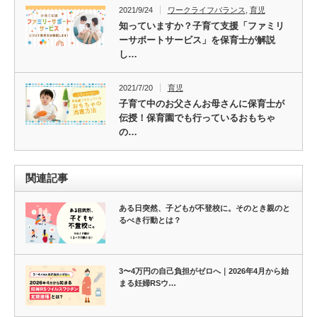
2021/9/24
ワークライフバランス
,
育児
知っていますか？子育て支援「ファミリ
ーサポートサービス」を保育士が解説
し…
2021/7/20
育児
子育て中のお父さんお母さんに保育士が
伝授！保育園でも行っているおもちゃ
の…
関連記事
ある日突然、子どもが不登校に。そのとき親のと
るべき行動とは？
3〜4万円の自己負担がゼロへ｜2026年4月から始
まる妊婦RSウ…