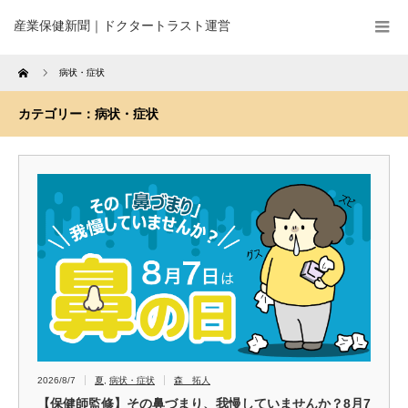
産業保健新聞｜ドクタートラスト運営
Home
病状・症状
カテゴリー：病状・症状
2026/8/7
夏
,
病状・症状
森 拓人
【保健師監修】その鼻づまり、我慢していませんか？8月7