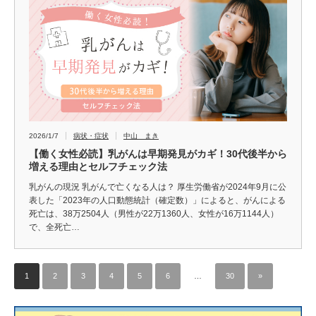
2026/1/7
病状・症状
中山 まき
【働く女性必読】乳がんは早期発見がカギ！30代後半から
増える理由とセルフチェック法
乳がんの現況 乳がんで亡くなる人は？ 厚生労働省が2024年9月に公
表した「2023年の人口動態統計（確定数）」によると、がんによる
死亡は、38万2504人（男性が22万1360人、女性が16万1144人）
で、全死亡…
1
2
3
4
5
6
…
30
»