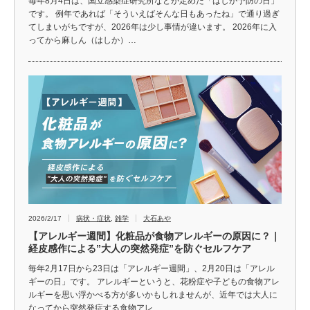
毎年8月4日は、国立感染症研究所などが定めた「はしか予防の日」
です。 例年であれば「そういえばそんな日もあったね」で通り過ぎ
てしまいがちですが、2026年は少し事情が違います。 2026年に入
ってから麻しん（はしか）…
2026/2/17
病状・症状
,
雑学
大石あや
【アレルギー週間】化粧品が食物アレルギーの原因に？｜
経皮感作による”大人の突然発症”を防ぐセルフケア
毎年2月17日から23日は「アレルギー週間」、2月20日は「アレル
ギーの日」です。 アレルギーというと、花粉症や子どもの食物アレ
ルギーを思い浮かべる方が多いかもしれませんが、近年では大人に
なってから突然発症する食物アレ…