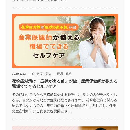
2026/1/13
春
,
病状・症状
藤居 真央
花粉症対策は「症状が出る前」が鍵｜産業保健師が教える
職場でできるセルフケア
冬の終わりごろから本格的に始まる花粉症。 多くの人が鼻水やくし
ゃみ、目のかゆみなどの症状に悩まされます。 花粉症は命に関わる
病気ではないものの、集中力の低下や睡眠障害を引き起こし、仕事
の生産性を下げる代表的な要因とさ…