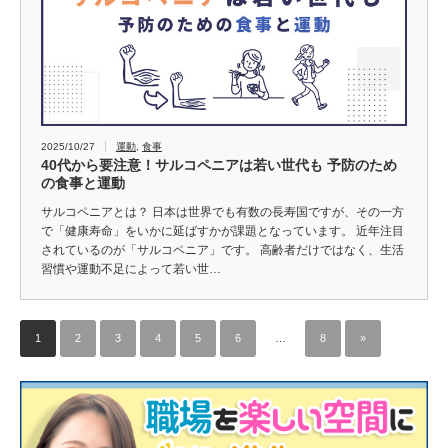
2025/10/27
運動
,
食事
40代から要注意！サルコペニアは若い世代も 予防のため
の食事と運動
サルコペニアとは？ 日本は世界でも有数の長寿国ですが、その一方
で「健康寿命」をいかに延ばすかが課題となっています。 近年注目
されているのが「サルコペニア」です。 高齢者だけではなく、生活
習慣や運動不足によって若い世…
1
2
3
4
5
6
…
8
»