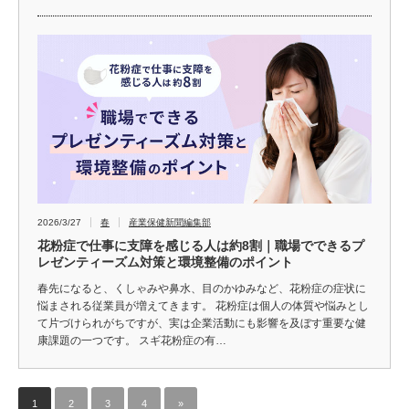
2026/3/27
春
産業保健新聞編集部
花粉症で仕事に支障を感じる人は約8割｜職場でできるプ
レゼンティーズム対策と環境整備のポイント
春先になると、くしゃみや鼻水、目のかゆみなど、花粉症の症状に
悩まされる従業員が増えてきます。 花粉症は個人の体質や悩みとし
て片づけられがちですが、実は企業活動にも影響を及ぼす重要な健
康課題の一つです。 スギ花粉症の有…
1
2
3
4
»