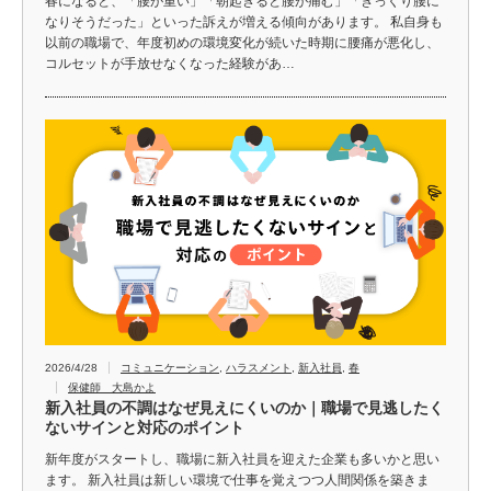
春になると、「腰が重い」「朝起きると腰が痛む」「ぎっくり腰に
なりそうだった」といった訴えが増える傾向があります。 私自身も
以前の職場で、年度初めの環境変化が続いた時期に腰痛が悪化し、
コルセットが手放せなくなった経験があ…
2026/4/28
コミュニケーション
,
ハラスメント
,
新入社員
,
春
保健師 大島かよ
新入社員の不調はなぜ見えにくいのか｜職場で見逃したく
ないサインと対応のポイント
新年度がスタートし、職場に新入社員を迎えた企業も多いかと思い
ます。 新入社員は新しい環境で仕事を覚えつつ人間関係を築きま