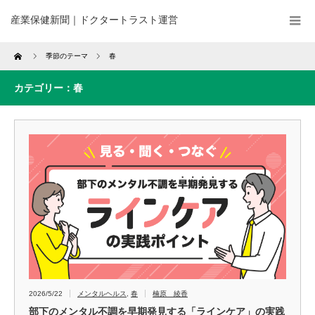
産業保健新聞｜ドクタートラスト運営
Home
季節のテーマ
春
カテゴリー：春
2026/5/22
メンタルヘルス
,
春
楠原 綾香
部下のメンタル不調を早期発見する「ラインケア」の実践