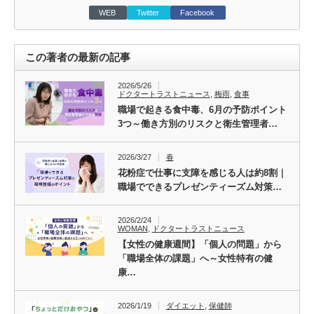
WEB
Twitter
Facebook
この著者の最新の記事
2026/5/26
ドクタートラストニュース
,
梅雨
,
食事
職場で起きる食中毒、6月の予防ポイント
3つ～働き方別のリスクと衛生管理者…
2026/3/27
春
花粉症で仕事に支障を感じる人は約8割｜
職場でできるプレゼンティーズム対策…
2026/2/24
WOMAN
,
ドクタートラストニュース
【女性の健康週間】「個人の問題」から
「職場全体の課題」へ～女性特有の健
康…
2026/1/19
ダイエット
,
保健師