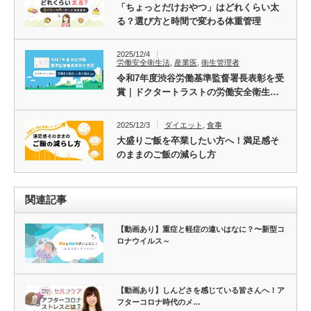
「ちょっとだけおやつ」はどれくらい太
る？選び方と時間で変わる体重管理
2025/12/4
労働安全衛生法
,
産業医
,
衛生管理者
令和7年度渋谷労働基準監督署長表彰を受
賞｜ドクタートラストの労働安全衛生…
2025/12/3
ダイエット
,
食事
大盛りご飯を卒業したい方へ！満足感そ
のままのご飯の減らし方
関連記事
【動画あり】重症と軽症の違いはなに？〜新型コ
ロナウイルス～
【動画あり】しんどさを感じている皆さんへ！ア
フターコロナ時代のメ…