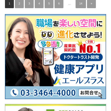
1
2
3
4
5
6
…
14
»