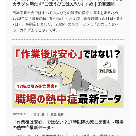
カラダを満たす”ごほうびごはん”のすすめ｜栄養週間
日本栄養士会ではすべての人びとの健康の保持・増進を図るため、
2016年に「栄養の日（8月4日）」および「栄養週間（8月1日～8月
7日）」を制定しました。 2026年のスローガンは「たのしく食べ
る、カラダよろこぶ」です。…
2026/7/21
労災
,
夏
牧原 花林
「作業後は安心」ではない？17時以降の死亡災害も～職場
の熱中症最新データ～