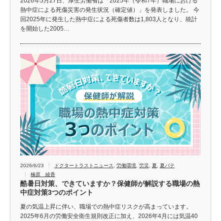
2026年5月27日、厚生労働省は「2025年（令和7年）職場における
熱中症による死傷災害の発生状況（確定値）」を発表しました。 今
回2025年に発生した熱中症による死傷者数は1,803人となり、統計
を開始した2005…
2026/6/23
ドクタートラストニュース
,
労働環境
,
労災
,
夏
,
夏バテ
楠原 綾香
酷暑日対策、できていますか？保健師が解説する職場の熱
中症対策3つのポイント
夏の気温上昇に伴い、職場での熱中症リスクが高まっています。
2025年6月の労働安全衛生規則改正に加え、2026年4月には気温40