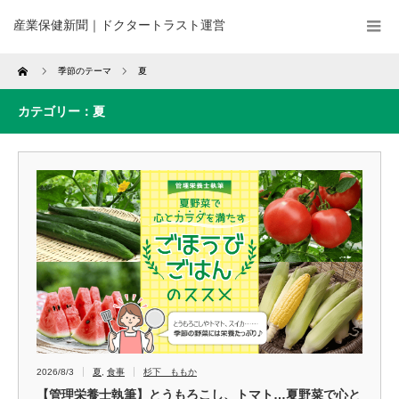
産業保健新聞｜ドクタートラスト運営
Home
季節のテーマ
夏
カテゴリー：夏
2026/8/3
夏
,
食事
杉下 ももか
【管理栄養士執筆】とうもろこし、トマト…夏野菜で心と