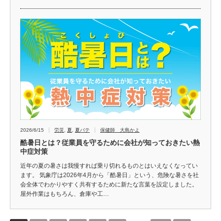
2026/6/15
労災
,
夏
,
夏バテ
保健師 大島かよ
酷暑日とは？従業員を守るために会社が知っておきたい熱
中症対策
近年の夏の暑さは我慢すれば乗り切れるものとはいえなくなってい
ます。 気象庁は2026年4月から「酷暑日」という、危険な暑さを社
会全体でわかりやすく共有するために新たな言葉を設定しました。
屋外作業はもちろん、倉庫や工…