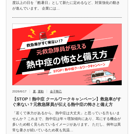
度以上の日を「酷暑日」として新たに定めるなど、対策強化の動き
が進んでいます。 企業には…
2026/6/17
夏
,
運動
金子剛己
【STOP！熱中症 クールワークキャンペーン】救急車がす
ぐ来ない？元救急隊員が伝える熱中症の怖さと備え方
「若くて体力があるから、熱中症は大丈夫」と思っている方もいま
せんか？ これまで、熱中症は年々増加傾向にあり、耳にする機会が
多いため軽く見られているイメージがあります。 ただし、例年は異
常な暑さが続いているため夜も気温…