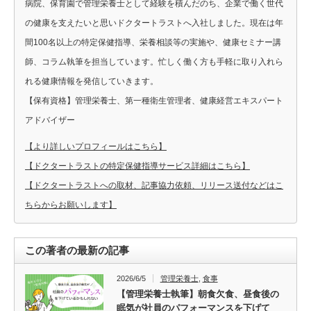
病院、保育園で管理栄養士として経験を積んだのち、企業で働く世代
の健康を支えたいと思いドクタートラストへ入社しました。現在は年
間100名以上の特定保健指導、栄養相談等の実施や、健康セミナー講
師、コラム執筆を担当しています。忙しく働く方も手軽に取り入れら
れる健康情報を発信していきます。
【保有資格】管理栄養士、第一種衛生管理者、健康経営エキスパート
アドバイザー
【より詳しいプロフィールはこちら】
【ドクタートラストの特定保健指導サービス詳細はこちら】
【ドクタートラストへの取材、記事協力依頼、リリース送付などはこ
ちらからお願いします】
この著者の最新の記事
2026/6/5
管理栄養士
,
食事
【管理栄養士執筆】朝食欠食、昼食後の
眠気が社員のパフォーマンスを下げて