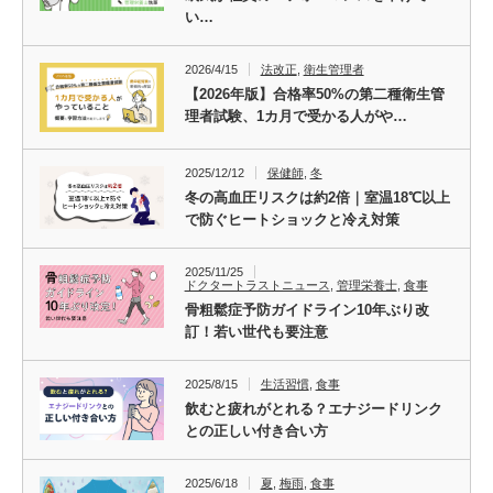
い…
2026/4/15
法改正
,
衛生管理者
【2026年版】合格率50%の第二種衛生管
理者試験、1カ月で受かる人がや…
2025/12/12
保健師
,
冬
冬の高血圧リスクは約2倍｜室温18℃以上
で防ぐヒートショックと冷え対策
2025/11/25
ドクタートラストニュース
,
管理栄養士
,
食事
骨粗鬆症予防ガイドライン10年ぶり改
訂！若い世代も要注意
2025/8/15
生活習慣
,
食事
飲むと疲れがとれる？エナジードリンク
との正しい付き合い方
2025/6/18
夏
,
梅雨
,
食事