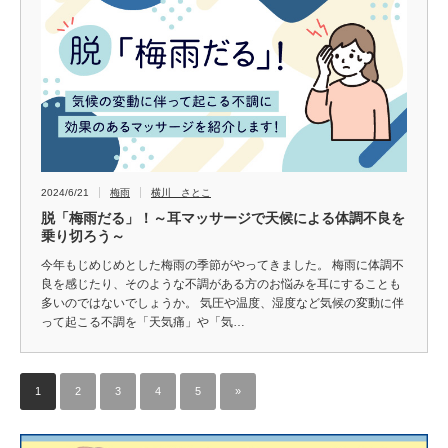
2024/6/21
梅雨
横川 さとこ
脱「梅雨だる」！～耳マッサージで天候による体調不良を
乗り切ろう～
今年もじめじめとした梅雨の季節がやってきました。 梅雨に体調不
良を感じたり、そのような不調がある方のお悩みを耳にすることも
多いのではないでしょうか。 気圧や温度、湿度など気候の変動に伴
って起こる不調を「天気痛」や「気…
1
2
3
4
5
»