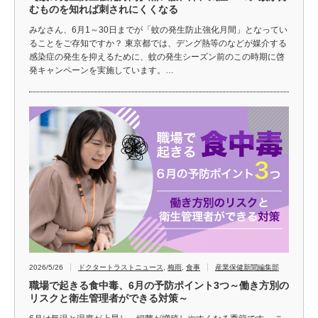
むものを知れば刺されにくくなる
みなさん、6月1～30日までが「蚊の発生防止強化月間」となってい
ることをご存知ですか？ 東京都では、デング熱等のなどが媒介する
感染症の発生を抑えるために、蚊の発生シーズン前のこの時期に啓
発キャンペーンを実施しています。…
2026/5/26
ドクタートラストニュース
,
梅雨
,
食事
産業保健新聞編集部
職場で起きる食中毒、6月の予防ポイント3つ～働き方別の
リスクと衛生管理者ができる対策～