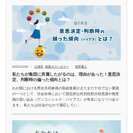
2022/12/26
心理学
,
産業カウンセラー
田野優人
私たちが集団に所属したがるのは、理由があった！意思決
定、判断時の偏った傾向とは？
わが国における男女共同参画の取組進展がまだまだ十分でない要因
の一つとして、社会全体において固定的な性別役割分担意識や無意
識の思い込み（アンコンシャス・バイアス）が有名になりつつあり
ます。 私たちは社会のなかで適応してい…