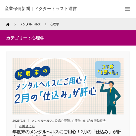
産業保健新聞｜ドクタートラスト運営
Home
メンタルヘルス
心理学
カテゴリー：心理学
2025/2/5
メンタルヘルス
,
公認心理師
,
心理学
,
春
,
認知行動療法
市川 さくら
年度末のメンタルヘルスにご用心！2月の「仕込み」が肝