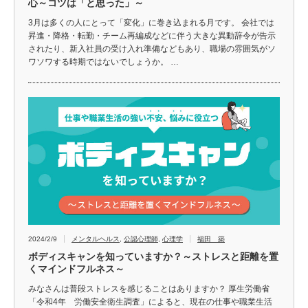
心～コツは「と思った」～
3月は多くの人にとって「変化」に巻き込まれる月です。 会社では
昇進・降格・転勤・チーム再編成などに伴う大きな異動辞令が告示
されたり、新入社員の受け入れ準備などもあり、職場の雰囲気がソ
ワソワする時期ではないでしょうか。 …
2024/2/9
メンタルヘルス
,
公認心理師
,
心理学
福田 築
ボディスキャンを知っていますか？～ストレスと距離を置
くマインドフルネス～
みなさんは普段ストレスを感じることはありますか？ 厚生労働省
「令和4年 労働安全衛生調査」によると、現在の仕事や職業生活