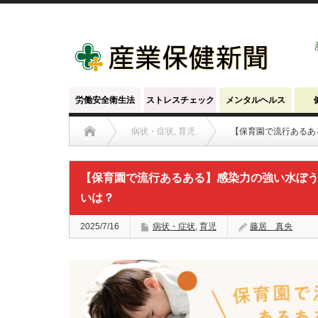
労働安全衛生法
ストレスチェック
メンタルヘルス
病状・症状
,
育児
【保育園で流行あるあ
【保育園で流行あるある】感染力の強い水ぼ
いは？
2025/7/16
病状・症状
,
育児
藤居 真央