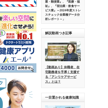
業・郵便業』、『医療・福
祉』、『宿泊業・飲食サー
ビス業』～2024年度ストレ
スチェック全業種データ分
析レポート～」
解説動画つき記事
【動画あり】休職者、在
宅勤務者を手厚く支援す
る「アンリケアサービ
ス」とは？
一目置かれる健康知識