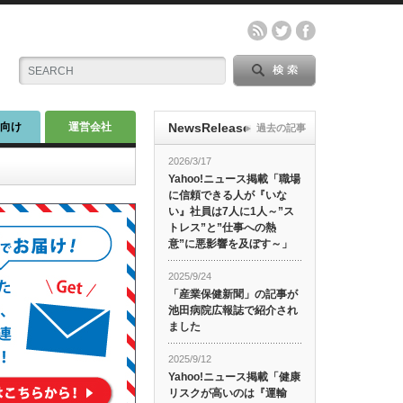
師向け
運営会社
NewsRelease
過去の記事
2026/3/17
Yahoo!ニュース掲載「職場
に信頼できる人が『いな
い』社員は7人に1人～”ス
トレス”と”仕事への熱
意”に悪影響を及ぼす～」
2025/9/24
「産業保健新聞」の記事が
池田病院広報誌で紹介され
ました
2025/9/12
Yahoo!ニュース掲載「健康
リスクが高いのは『運輸