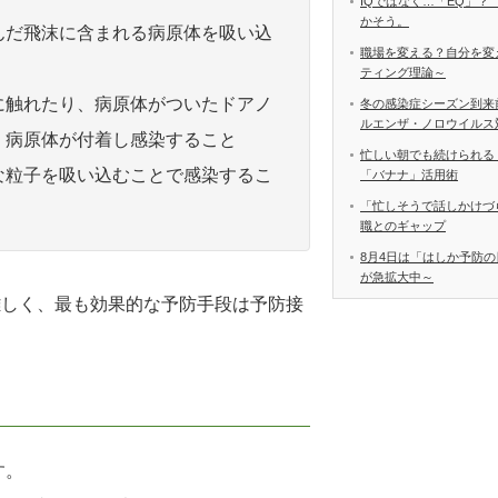
IQではなく…「EQ」？
かそう。
んだ飛沫に含まれる病原体を吸い込
職場を変える？自分を変
ティング理論～
に触れたり、病原体がついたドアノ
冬の感染症シーズン到来
ルエンザ・ノロウイルス
、病原体が付着し感染すること
忙しい朝でも続けられる
な粒子を吸い込むことで感染するこ
「バナナ」活用術
「忙しそうで話しかけづ
職とのギャップ
8月4日は「はしか予防の
が急拡大中～
難しく、最も効果的な予防手段は予防接
す。