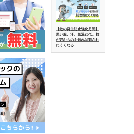
【蚊の発生防止強化月間】
黒い服、汗、気温25℃。蚊
が好むものを知れば刺され
にくくなる