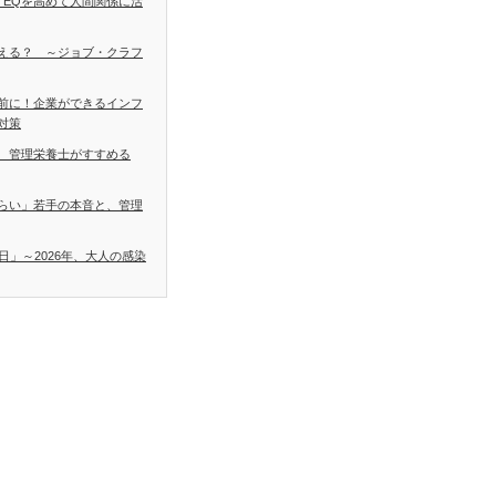
 EQを高めて人間関係に活
える？ ～ジョブ・クラフ
前に！企業ができるインフ
対策
 管理栄養士がすすめる
らい」若手の本音と、管理
日」～2026年、大人の感染