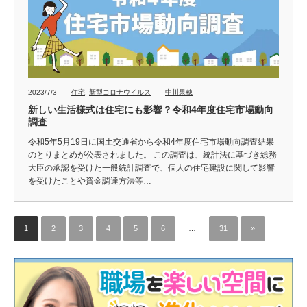
2023/7/3
住宅
,
新型コロナウイルス
中川果穂
新しい生活様式は住宅にも影響？令和4年度住宅市場動向
調査
令和5年5月19日に国土交通省から令和4年度住宅市場動向調査結果
のとりまとめが公表されました。 この調査は、統計法に基づき総務
大臣の承認を受けた一般統計調査で、個人の住宅建設に関して影響
を受けたことや資金調達方法等…
1
2
3
4
5
6
…
31
»