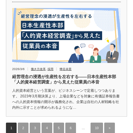
2026/3/6
働き方改革
,
採用
蜂谷未亜
経営理念の浸透が生産性を左右する――日本生産性本部
「人的資本経営調査」から見えた従業員の本音
人的資本経営という言葉が、ビジネスシーンで定着しつつありま
す。 2023年3月期決算より、上場企業などを対象に有価証券報告書
への人的資本情報の開示が義務化され、企業は自社の人材戦略を社
内外に示すことが求められるようにな…
1
2
3
4
5
6
…
10
»