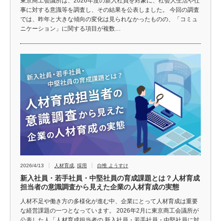
東京商工会議所は、2026年度の新入社員を対象に、社会人生活や仕
事に対する意識等を調査し、その結果を公表しました。 今回の調査
では、昨年と大きな傾向の変化は見られなかったものの、「コミュ
ニケーション」に関する項目が複数…
2026/4/13
人材育成
,
採用
白惟 ようすけ
新入社員・若手社員・中堅社員の育成課題とは？人材育成
担当者の意識調査から見えた企業の人材育成の実態
人材不足や働き方の多様化が進む中、企業にとって人材育成は重要
な経営課題の一つとなっています。 2026年2月に東京商工会議所が
公表した人「人材育成担当者の 新入社員・若手社員・中堅社員に対