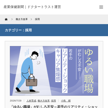
産業保健新聞｜ドクタートラスト運営
Home
働き方改革
採用
カテゴリー：採用
2026/7/29
人材育成
,
働き方改革
,
採用
小島 郷
「ゆるい職場」がむしろ不安～若手のリアリティ・ショッ