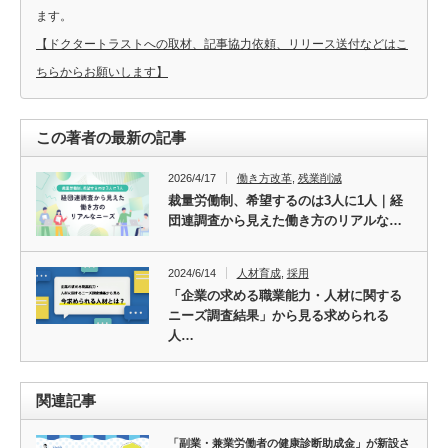
ます。
【ドクタートラストへの取材、記事協力依頼、リリース送付などはこ
ちらからお願いします】
この著者の最新の記事
2026/4/17
働き方改革
,
残業削減
裁量労働制、希望するのは3人に1人｜経
団連調査から見えた働き方のリアルな…
2024/6/14
人材育成
,
採用
「企業の求める職業能力・人材に関する
ニーズ調査結果」から見る求められる
人…
関連記事
「副業・兼業労働者の健康診断助成金」が新設さ