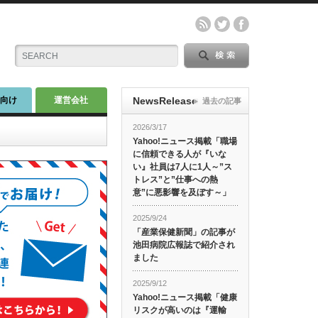
師向け
運営会社
NewsRelease
過去の記事
2026/3/17
Yahoo!ニュース掲載「職場
に信頼できる人が『いな
い』社員は7人に1人～”ス
トレス”と”仕事への熱
意”に悪影響を及ぼす～」
2025/9/24
「産業保健新聞」の記事が
池田病院広報誌で紹介され
ました
2025/9/12
Yahoo!ニュース掲載「健康
リスクが高いのは『運輸