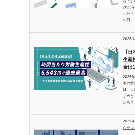
題です
202
した「
の日…
2026/1
【日
生産
金は
202
本の労
は、人
じめと
が高ま
2025/4
白惟 