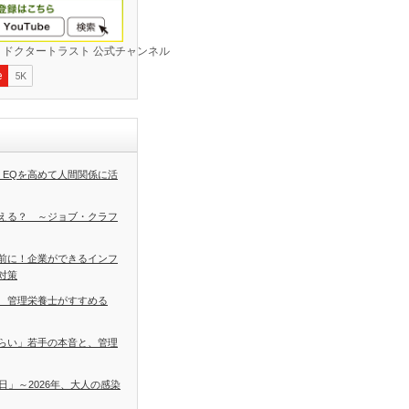
 EQを高めて人間関係に活
える？ ～ジョブ・クラフ
前に！企業ができるインフ
対策
 管理栄養士がすすめる
らい」若手の本音と、管理
日」～2026年、大人の感染