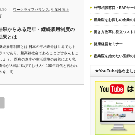
外部相談窓口・EAPサー
2/20
ワークライフバランス
,
生産性向上
子
産業医をお探しの企業の
結果からみる定年・継続雇用制度の
働き方改革に役立つスト
効果とは
健康経営セミナー
継続雇用制度とは 日本の平均寿命は世界でもト
ラスであり、超高齢社会であることは皆さんもご
産業医を始めたい医師の
しょう。 医療の進歩や生活環境の改善により私
寿命が大幅に延びており人生100年時代と言われ
★YouTube始めま
昨今、高…