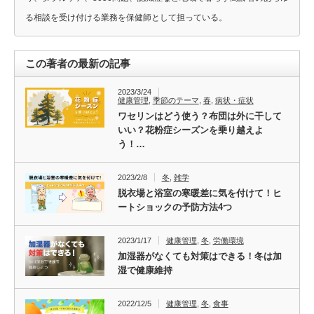
る相談を受け付ける業務を保健師として担っている。
この著者の最新の記事
2023/3/24
健康管理
,
季節のテーマ
,
春
,
病状・症状
ワセリンはどう使う？布団は外に干して
いい？花粉症シーズンを乗り越えよ
う！…
2023/2/8
冬
,
雑学
脱衣場と浴室の寒暖差に気を付けて！ヒ
ートショックの予防方法4つ
2023/1/17
健康管理
,
冬
,
労働環境
加湿器がなくても対策はできる！冬は加
湿で健康維持
2022/12/5
健康管理
,
冬
,
食事