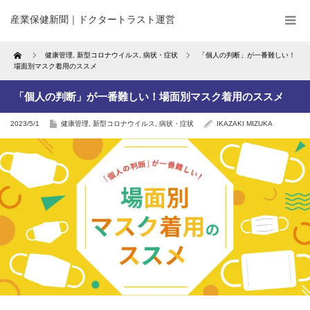
産業保健新聞｜ドクタートラスト運営
Home
健康管理
,
新型コロナウイルス
,
病状・症状
「個人の判断」が一番難しい！
場面別マスク着用のススメ
「個人の判断」が一番難しい！場面別マスク着用のススメ
2023/5/1
健康管理
,
新型コロナウイルス
,
病状・症状
IKAZAKI MIZUKA