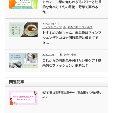
ミカン、白菜の知られざるパワーと効果
的な食べ方！旬の果物・野菜で高める
免…
2022/11/17
インフルエンザ
,
冬
,
新型コロナウイルス
おすすめの飴ちゃん、飲み物は？インフ
ルエンザとコロナ同時流行に備えてで
き…
2022/10/5
秋
,
雑学
,
食事
これからの時期気を付けたい喉ケア！効
果的なファッション、飲料は？
関連記事
5月17日は世界高血圧デー！高血圧って何が怖い
の？