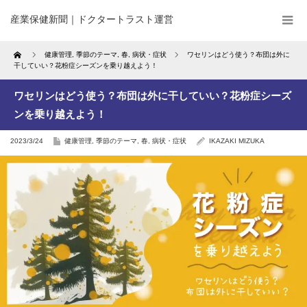
産業保健新聞｜ドクタートラスト運営
Home
健康管理
,
季節のテーマ
,
春
,
病状・症状
ワセリンはどう使う？布団は外に
干していい？花粉症シーズンを乗り越えよう！
ワセリンはどう使う？布団は外に干していい？花粉症シーズ
ンを乗り越えよう！
2023/3/24
健康管理
,
季節のテーマ
,
春
,
病状・症状
IKAZAKI MIZUKA