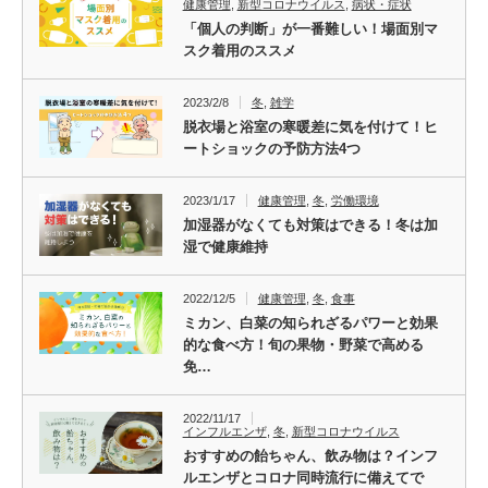
健康管理
,
新型コロナウイルス
,
病状・症状
「個人の判断」が一番難しい！場面別マ
スク着用のススメ
2023/2/8
冬
,
雑学
脱衣場と浴室の寒暖差に気を付けて！ヒ
ートショックの予防方法4つ
2023/1/17
健康管理
,
冬
,
労働環境
加湿器がなくても対策はできる！冬は加
湿で健康維持
2022/12/5
健康管理
,
冬
,
食事
ミカン、白菜の知られざるパワーと効果
的な食べ方！旬の果物・野菜で高める
免…
2022/11/17
インフルエンザ
,
冬
,
新型コロナウイルス
おすすめの飴ちゃん、飲み物は？インフ
ルエンザとコロナ同時流行に備えてで