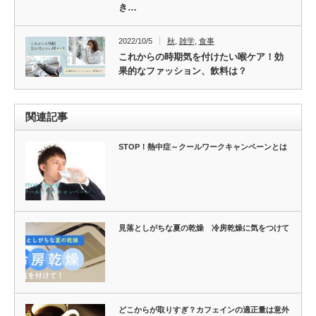
き…
2022/10/5
秋
,
雑学
,
食事
これからの時期気を付けたい喉ケア！効
果的なファッション、飲料は？
関連記事
STOP！熱中症～クールワークキャンペーンとは
見落としがちな夏の乾燥 冷房乾燥に気をつけて
どこからが取りすぎ？カフェインの適正量は意外