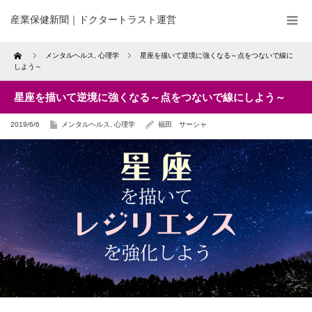
産業保健新聞｜ドクタートラスト運営
Home
メンタルヘルス
,
心理学
星座を描いて逆境に強くなる～点をつないで線に
しよう～
星座を描いて逆境に強くなる～点をつないで線にしよう～
2019/6/6
メンタルヘルス
,
心理学
福田 サーシャ