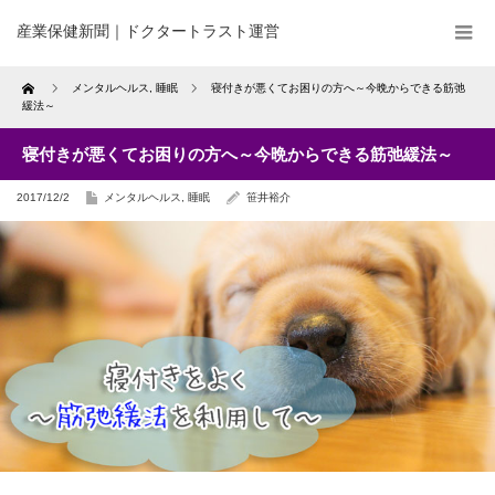
産業保健新聞｜ドクタートラスト運営
Home
メンタルヘルス
,
睡眠
寝付きが悪くてお困りの方へ～今晩からできる筋弛
緩法～
寝付きが悪くてお困りの方へ～今晩からできる筋弛緩法～
2017/12/2
メンタルヘルス
,
睡眠
笹井裕介