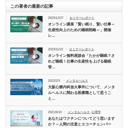
この著者の最新の記事
2023/12/27
セミナーレポート
オンライン講座「賢い眠り、賢い仕事～
生産性向上のための睡眠戦略～」開催
レ…
2023/11/22
セミナーレポート
オンライン無料座談会「たかが睡眠？さ
れど睡眠！仕事の生産性を上げる睡眠
管…
2022/2/3
メンタルヘルス
大阪心療内科放火事件について、メンタ
ルヘルスに関わる医療職として思うこ
と…
2021/6/10
メンタルヘルス
,
心理学
あなたはワクチンについてどう思います
か？～人間の注意とエコーチェンバー