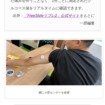
た痛みを伴うことなく、1分ごとに測定されたグ
ルコース値をリアルタイムに確認できます。
出所：
「FreeStyleリブレ2」公式サイト
をもとに
一部編集
腕に小型センサーを装着