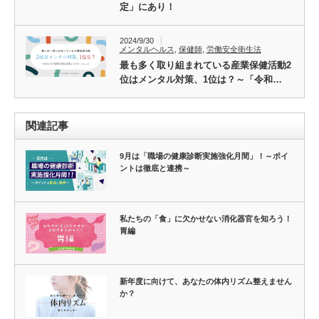
定」にあり！
2024/9/30
メンタルヘルス
,
保健師
,
労働安全衛生法
最も多く取り組まれている産業保健活動2
位はメンタル対策、1位は？～「令和…
関連記事
9月は「職場の健康診断実施強化月間」！～ポイ
ントは徹底と連携～
私たちの「食」に欠かせない消化器官を知ろう！
胃編
新年度に向けて、あなたの体内リズム整えません
か？