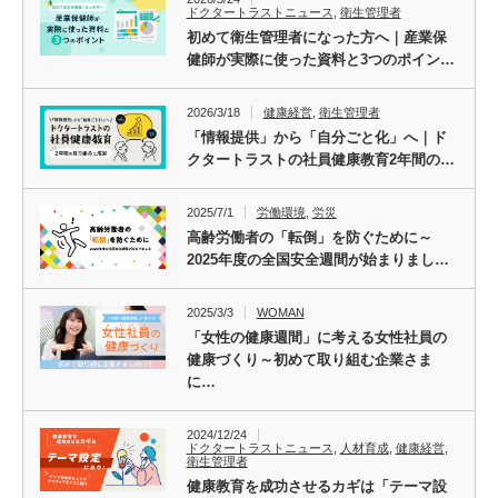
ドクタートラストニュース
,
衛生管理者
初めて衛生管理者になった方へ｜産業保
健師が実際に使った資料と3つのポイン…
2026/3/18
健康経営
,
衛生管理者
「情報提供」から「自分ごと化」へ｜ド
クタートラストの社員健康教育2年間の…
2025/7/1
労働環境
,
労災
高齢労働者の「転倒」を防ぐために～
2025年度の全国安全週間が始まりまし…
2025/3/3
WOMAN
「女性の健康週間」に考える女性社員の
健康づくり～初めて取り組む企業さま
に…
2024/12/24
ドクタートラストニュース
,
人材育成
,
健康経営
,
衛生管理者
健康教育を成功させるカギは「テーマ設