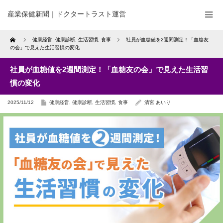
産業保健新聞｜ドクタートラスト運営
Home
健康経営
,
健康診断
,
生活習慣
,
食事
社員が血糖値を2週間測定！「血糖友
の会」で見えた生活習慣の変化
社員が血糖値を2週間測定！「血糖友の会」で見えた生活習
慣の変化
2025/11/12
健康経営
,
健康診断
,
生活習慣
,
食事
清宮 あいり