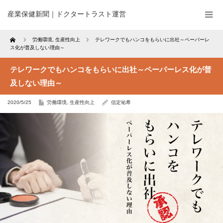
産業保健新聞｜ドクタートラスト運営
Home
労働環境
,
生産性向上
テレワークでもハンコをもらいに出社～ペーパーレ
ス化が普及しない理由～
テレワークでもハンコをもらいに出社～ペーパーレス化が普
及しない理由～
2020/5/25
労働環境
,
生産性向上
信定祐希