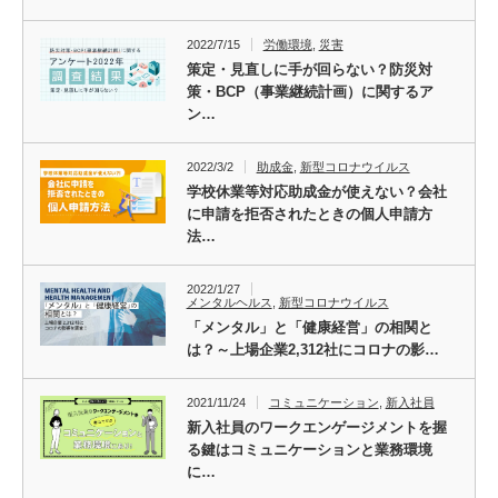
2022/7/15
労働環境
,
災害
策定・見直しに手が回らない？防災対
策・BCP（事業継続計画）に関するア
ン…
2022/3/2
助成金
,
新型コロナウイルス
学校休業等対応助成金が使えない？会社
に申請を拒否されたときの個人申請方
法…
2022/1/27
メンタルヘルス
,
新型コロナウイルス
「メンタル」と「健康経営」の相関と
は？～上場企業2,312社にコロナの影…
2021/11/24
コミュニケーション
,
新入社員
新入社員のワークエンゲージメントを握
る鍵はコミュニケーションと業務環境
に…