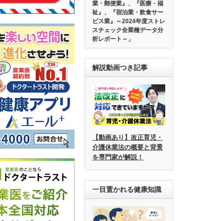
業・郵便業』、『医療・福
祉』、『宿泊業・飲食サー
ビス業』～2024年度ストレ
スチェック全業種データ分
析レポート～」
解説動画つき記事
【動画あり】改正育児・
介護休業法の概要と背景
を専門家が解説！
一目置かれる健康知識