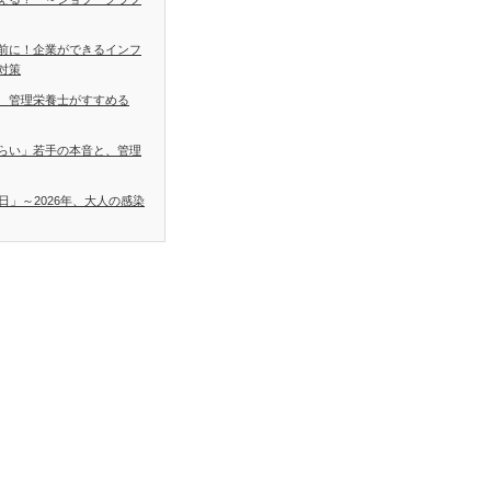
前に！企業ができるインフ
対策
 管理栄養士がすすめる
らい」若手の本音と、管理
日」～2026年、大人の感染