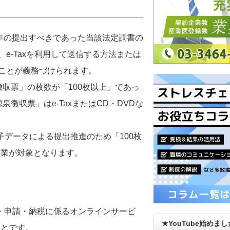
々年の提出すべきであった当該法定調書の
e-Taxを利用して送信する方法または
ることが義務づけられます。
徴収票」の枚数が「100枚以上」であっ
徴収票」はe-TaxまたはCD・DVDな
子データによる提出推進のため「100枚
企業が対象となります。
告・申請・納税に係るオンラインサービ
★YouTube始めま
ことです。