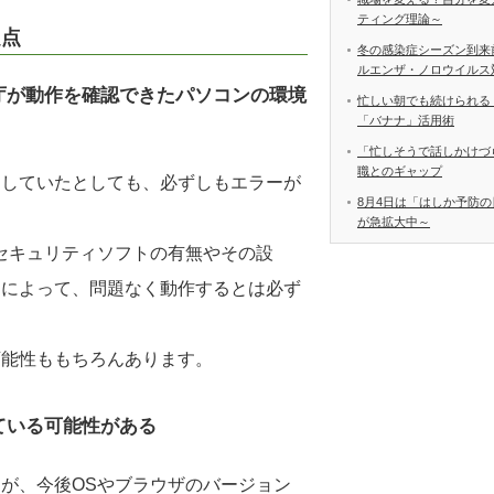
ティング理論～
題点
冬の感染症シーズン到来
ルエンザ・ノロウイルス
庁が動作を確認できたパソコンの環境
忙しい朝でも続けられる
「バナナ」活用術
「忙しそうで話しかけづ
職とのギャップ
たしていたとしても、必ずしもエラーが
8月4日は「はしか予防の
が急拡大中～
セキュリティソフトの有無やその設
因によって、問題なく動作するとは必ず
可能性ももちろんあります。
ている可能性がある
が、今後OSやブラウザのバージョン