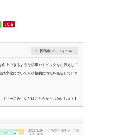
投稿者プロフィール
を向上できるような記事やトピックをお伝えして
務効率化についても積極的に情報を発信していき
、リリース送付などはこちらからお願いします】
2025/1/29
労働安全衛生法
,
労働
環境
,
労災