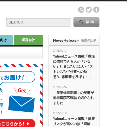
師向け
運営会社
NewsRelease
過去の記事
2026/3/17
Yahoo!ニュース掲載「職場
に信頼できる人が『いな
い』社員は7人に1人～”ス
トレス”と”仕事への熱
意”に悪影響を及ぼす～」
2025/9/24
「産業保健新聞」の記事が
池田病院広報誌で紹介され
ました
2025/9/12
Yahoo!ニュース掲載「健康
リスクが高いのは『運輸