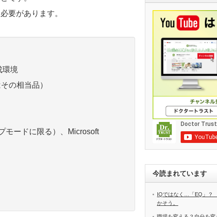
る必要があります。
成環境
たはその相当品）
トップモードに限る）、Microsoft
今読まれています
IQではなく…「EQ」？
かそう。
職場を変える？自分を変