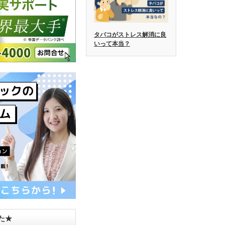
タバコがストレス解消に良
いって本当？
した★