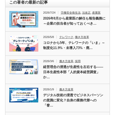
この著者の最新の記事
2026/7/24
労働安全衛生法
,
法改正
,
産業医
2026年8月から産業医の解任も報告義務に
～企業の担当者が知っておくべき…
2026/5/8
テレワーク
,
働き方改革
コロナから5年、テレワークの「いま」～
制度化11.9%・未導入73%・廃…
2026/3/6
働き方改革
,
採用
経営理念の浸透が生産性を左右する――
日本生産性本部「人的資本経営調査」
か…
2026/1/9
働き方改革
デジタル技術の浸透でビジネスパーソン
の意識に変化？自身の業務代替への
「脅…