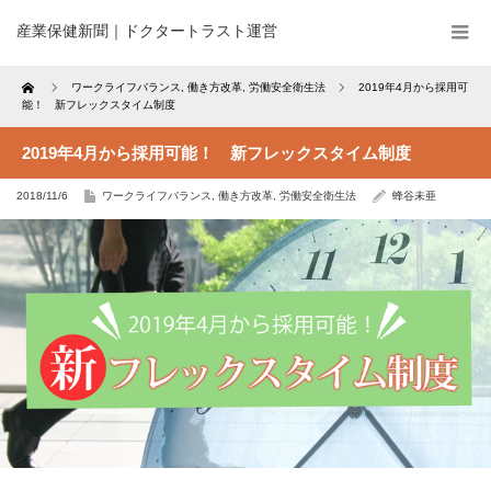
産業保健新聞｜ドクタートラスト運営
Home
ワークライフバランス
,
働き方改革
,
労働安全衛生法
2019年4月から採用可
能！ 新フレックスタイム制度
2019年4月から採用可能！ 新フレックスタイム制度
2018/11/6
ワークライフバランス
,
働き方改革
,
労働安全衛生法
蜂谷未亜