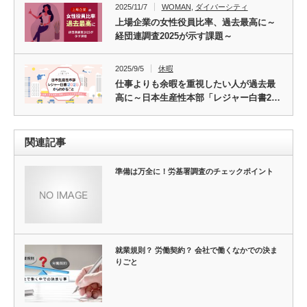
2025/11/7
WOMAN
,
ダイバーシティ
上場企業の女性役員比率、過去最高に～
経団連調査2025が示す課題～
2025/9/5
休暇
仕事よりも余暇を重視したい人が過去最
高に～日本生産性本部「レジャー白書2…
関連記事
準備は万全に！労基署調査のチェックポイント
就業規則？ 労働契約？ 会社で働くなかでの決ま
りごと