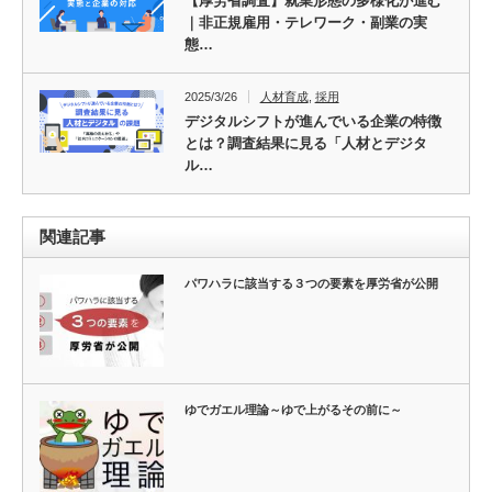
【厚労省調査】就業形態の多様化が進む
｜非正規雇用・テレワーク・副業の実
態…
2025/3/26
人材育成
,
採用
デジタルシフトが進んでいる企業の特徴
とは？調査結果に見る「人材とデジタ
ル…
関連記事
パワハラに該当する３つの要素を厚労省が公開
ゆでガエル理論～ゆで上がるその前に～