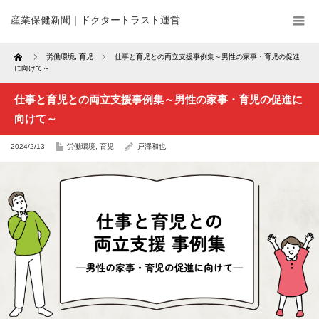
産業保健新聞｜ドクタートラスト運営
Home
労働環境
,
育児
仕事と育児との両立支援事例集～男性の家事・育児の促進
に向けて～
仕事と育児との両立支援事例集～男性の家事・育児の促進に
向けて～
2024/2/13
労働環境
,
育児
戸澤和也