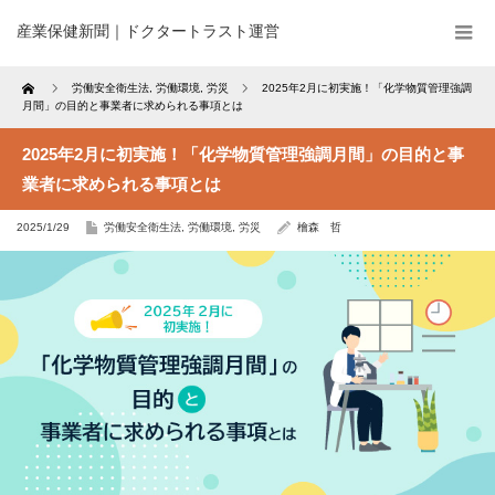
産業保健新聞｜ドクタートラスト運営
Home
労働安全衛生法
,
労働環境
,
労災
2025年2月に初実施！「化学物質管理強調
月間」の目的と事業者に求められる事項とは
2025年2月に初実施！「化学物質管理強調月間」の目的と事
業者に求められる事項とは
2025/1/29
労働安全衛生法
,
労働環境
,
労災
檜森 哲