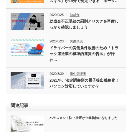
スキル」が15分で測定できる「ポータ…
2020/9/25
助成金
助成金不正受給の罰則とリスクを再度し
っかり確認しましょう
2020/6/23
労働環境
ドライバーの労働条件改善のため「トラ
ック運送業の標準的運賃の告示」が行
わ…
2020/3/30
衛生管理者
2021年、法定調書類の電子提出義務化！
パソコン対応していますか？
関連記事
ハラスメント防止措置が企業義務になりました