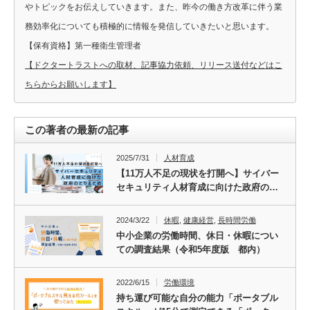
やトピックをお伝えしていきます。また、昨今の働き方改革に伴う業
務効率化についても積極的に情報を発信していきたいと思います。
【保有資格】第一種衛生管理者
【ドクタートラストへの取材、記事協力依頼、リリース送付などはこ
ちらからお願いします】
この著者の最新の記事
2025/7/31
人材育成
【11万人不足の現状を打開へ】サイバー
セキュリティ人材育成に向けた政府の…
2024/3/22
休暇
,
健康経営
,
長時間労働
中小企業の労働時間、休日・休暇につい
ての調査結果（令和5年度版 都内）
2022/6/15
労働環境
持ち運び可能な自分の能力「ポータブル