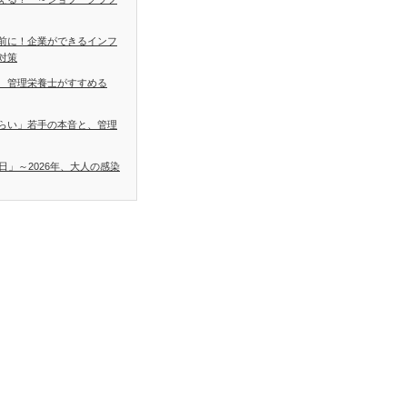
前に！企業ができるインフ
対策
 管理栄養士がすすめる
らい」若手の本音と、管理
日」～2026年、大人の感染