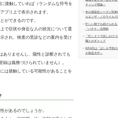
間に接触していれば（ランダムな符号を
ティング理論～
がアプリ上で表示されます。
冬の感染症シーズン到来
ルエンザ・ノロウイルス
ことができるのです。
忙しい朝でも続けられる
リ上で症状や身近な人の状況について選
「バナナ」活用術
「忙しそうで話しかけづ
表示され、検査の受診などの案内を受け
職とのギャップ
8月4日は「はしか予防の
が急拡大中～
ではありませんし、陽性と診断されても
（登録は義務づけられていません）。
際には接触している可能性があることを
？
要性があるのでしょうか。