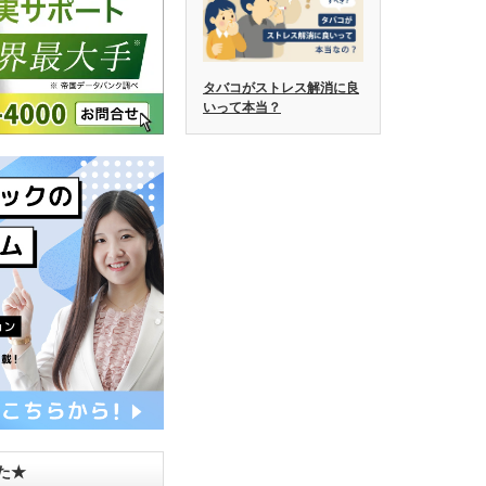
タバコがストレス解消に良
いって本当？
した★