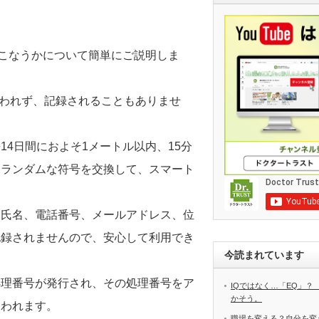
おこなうかについて簡単にご説明しま
使われず、記録されることもありませ
4日間におよそ1メートル以内、15分
たランダムな符号を交換して、スマート
、氏名、電話番号、メールアドレス、位
記録されませんので、安心して利用でき
今読まれています
処理番号が発行され、その処理番号をア
IQではなく…「EQ」？
かそう。
なわれます。
職場を変える？自分を変