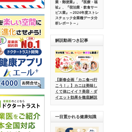
業・郵便業』、『医療・福
祉』、『宿泊業・飲食サー
ビス業』～2024年度ストレ
スチェック全業種データ分
析レポート～」
解説動画つき記事
【新春企画「カニ食べ行
こう！」】カニは美味し
くて体にイイ？美容・ダ
イエット効果を徹底解説
一目置かれる健康知識