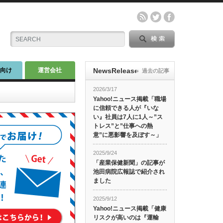
師向け
運営会社
NewsRelease
過去の記事
2026/3/17
Yahoo!ニュース掲載「職場
に信頼できる人が『いな
い』社員は7人に1人～”ス
トレス”と”仕事への熱
意”に悪影響を及ぼす～」
2025/9/24
「産業保健新聞」の記事が
池田病院広報誌で紹介され
ました
2025/9/12
Yahoo!ニュース掲載「健康
リスクが高いのは『運輸