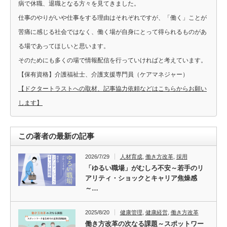
病で休職、退職となる方々を見てきました。
仕事のやりがいや仕事をする理由はそれぞれですが、「働く」ことが
苦痛に感じる社会ではなく、働く場が自身にとって得られるものがあ
る場であってほしいと思います。
そのためにも多くの場で情報配信を行っていければと考えています。
【保有資格】介護福祉士、介護支援専門員（ケアマネジャー）
【ドクタートラストへの取材、記事協力依頼などはこちらからお願い
します】
この著者の最新の記事
2026/7/29
人材育成
,
働き方改革
,
採用
「ゆるい職場」がむしろ不安～若手のリ
アリティ・ショックとキャリア焦燥感
～…
2025/8/20
健康管理
,
健康経営
,
働き方改革
働き方改革の次なる課題～スポットワー