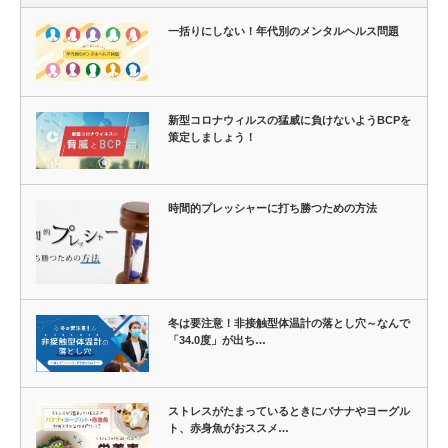
一括りにしない！年代別のメンタルヘルス問題
新型コロナウィルスの猛威に負けないようBCPを
策定しましょう！
時間的プレッシャーに打ち勝つための方法
冬は要注意！非接触型体温計の落とし穴～なんで
「34.0度」が出ち…
ストレスがたまっているときにバナナやヨーグル
ト、赤身魚がおススメ…