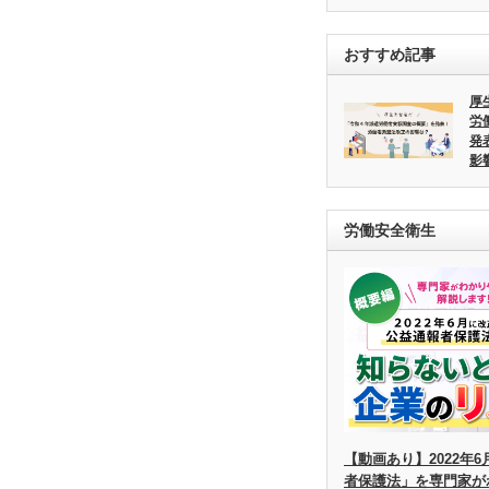
おすすめ記事
厚
労
発
影
労働安全衛生
【動画あり】2022年
者保護法」を専門家が