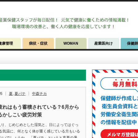
健康管理
病状・症状
WOMAN
産業医向け
保健
/6
夏
,
夏バテ
中森チカ
疲れはもう蓄積されている？6月から
るかしこい疲労対策
入り、じめじめとした湿気と、日によってはぐっ
る気温に、何となく体が重く感じている方もいる
ないでしょうか。 「夏バテ」というと真夏の暑