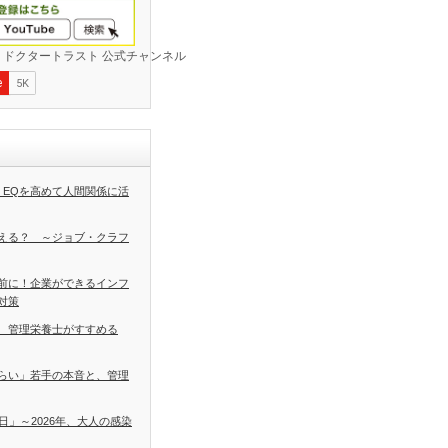
 EQを高めて人間関係に活
える？ ～ジョブ・クラフ
前に！企業ができるインフ
対策
 管理栄養士がすすめる
らい」若手の本音と、管理
日」～2026年、大人の感染