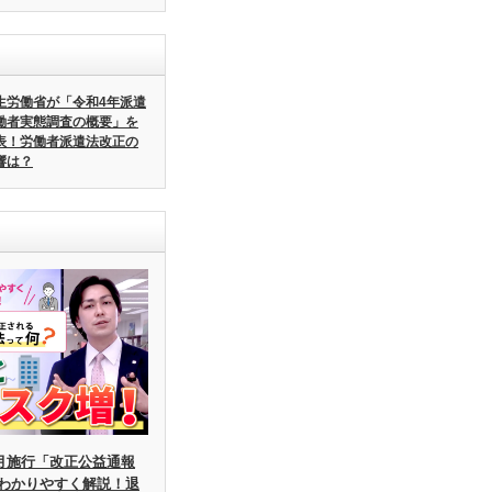
生労働省が「令和4年派遣
働者実態調査の概要」を
表！労働者派遣法改正の
響は？
6月施行「改正公益通報
わかりやすく解説！退