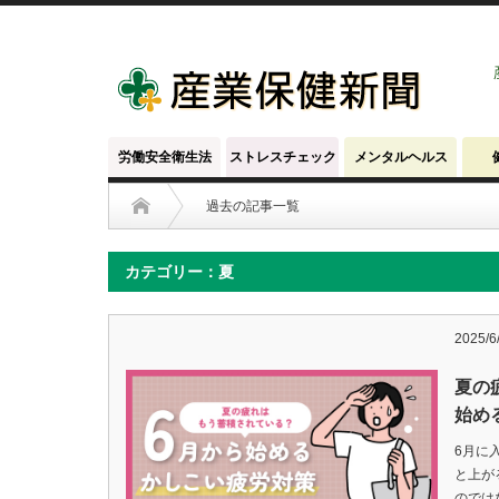
労働安全衛生法
ストレスチェック
メンタルヘルス
過去の記事一覧
カテゴリー：夏
2025/6
夏の
始め
6月に
と上が
のでは