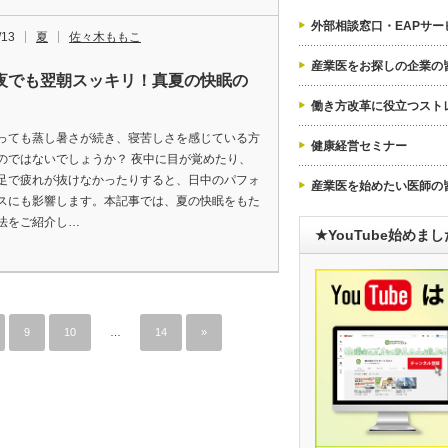
外部相談窓口・EAPサー
/13
夏
佐々木ももこ
産業医をお探しの企業の
夜でも翌朝スッキリ！真夏の快眠の
働き方改革に役立つスト
っても蒸し暑さが続き、寝苦しさを感じている方
健康経営セミナー
のではないでしょうか？ 夜中に目が覚めたり、
足で疲れが抜けなかったりすると、日中のパフォ
産業医を始めたい医師の
スにも影響します。本記事では、夏の快眠をもた
法をご紹介し…
★YouTube始めま
9
10
…
14
»