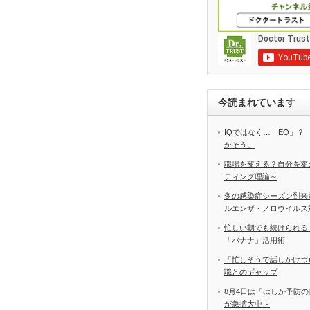
今読まれています
IQではなく…「EQ」？
かそう。
職場を変える？自分を変
ティング理論～
冬の感染症シーズン到来
ルエンザ・ノロウイルス
忙しい朝でも続けられる
「バナナ」活用術
「忙しそうで話しかけづ
職とのギャップ
8月4日は「はしか予防の
が急拡大中～