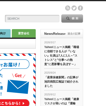
師向け
運営会社
NewsRelease
過去の記事
2026/3/17
Yahoo!ニュース掲載「職場
に信頼できる人が『いな
い』社員は7人に1人～”ス
トレス”と”仕事への熱
意”に悪影響を及ぼす～」
2025/9/24
「産業保健新聞」の記事が
池田病院広報誌で紹介され
ました
2025/9/12
Yahoo!ニュース掲載「健康
リスクが高いのは『運輸