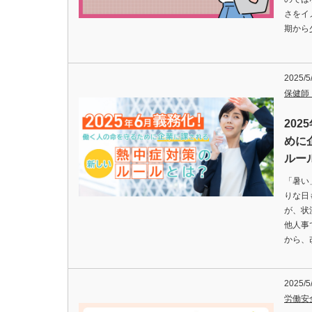
さをイ
期から
2025/5
保健師
20
めに
ルー
「暑い
りな日
が、状
他人事
から、
2025/5
労働安