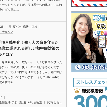
メージしがちですが、実は私たちの体は、この時
少しずつ夏の…
/28
夏
,
夏バテ
,
病状・症状
 大島かよ
25年6月義務化！働く人の命を守るた
企業に課される新しい熱中症対策の
ルとは？
」を通り越して「危ない」、そんな言葉がぴった
も多い日本の夏。炎天下の屋外はもちろんです
況によっては屋内でも油断できません。熱中症は
ではなくなってきています。 そして2025年6月
改正労働安…
/7
全衛生法
,
労災
,
夏
,
夏バテ
,
法改正
武内 しおり