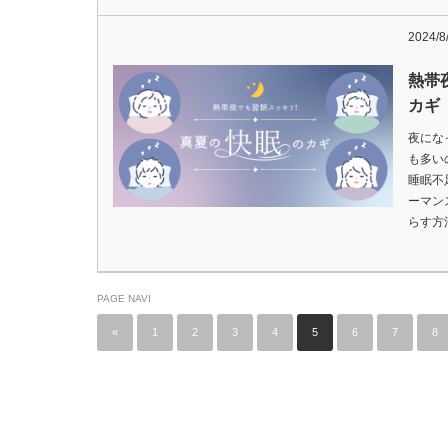
2024/8
熱帯
カギ
夜にな
も多い
睡眠不
ーマン
らす方
PAGE NAVI
«
1
2
3
4
5
6
7
8