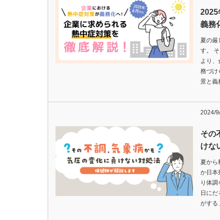
20
義務
夏の厳
す。 
より、
務づけ
景と義
2024/9
その
けな
夏から
か日本
り体調
日にだ
がする