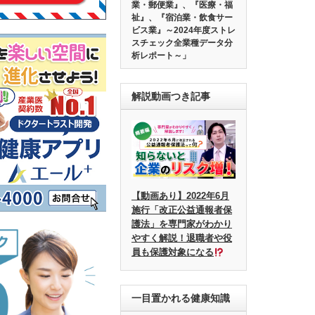
業・郵便業』、『医療・福
祉』、『宿泊業・飲食サー
ビス業』～2024年度ストレ
スチェック全業種データ分
析レポート～」
解説動画つき記事
【動画あり】2022年6月
施行「改正公益通報者保
護法」を専門家がわかり
やすく解説！退職者や役
員も保護対象になる
一目置かれる健康知識