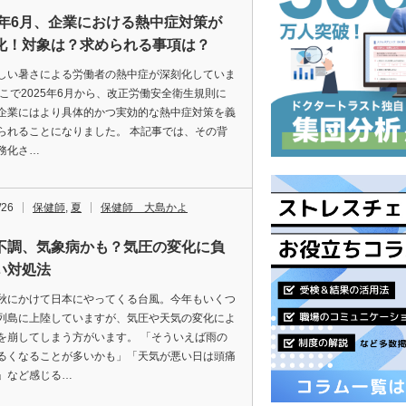
25年6月、企業における熱中症対策が
化！対象は？求められる事項は？
しい暑さによる労働者の熱中症が深刻化していま
そこで2025年6月から、改正労働安全衛生規則に
企業にはより具体的かつ実効的な熱中症対策を義
られることになりました。 本記事では、その背
務化さ…
/26
保健師
,
夏
保健師 大島かよ
不調、気象病かも？気圧の変化に負
い対処法
秋にかけて日本にやってくる台風。今年もいくつ
列島に上陸していますが、気圧や天気の変化によ
を崩してしまう方がいます。 「そういえば雨の
るくなることが多いかも」「天気が悪い日は頭痛
」など感じる…