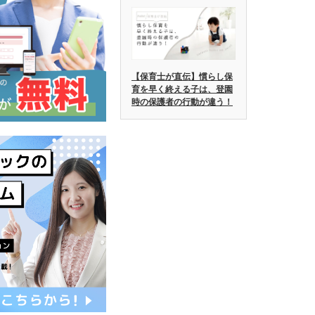
【保育士が直伝】慣らし保
育を早く終える子は、登園
時の保護者の行動が違う！