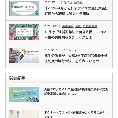
2022/3/7
労働環境
,
法改正
【2022年4月から】オフィスの最低気温は
17度から18度に変更～事務所…
2021/11/2
労働環境
,
労災
,
長時間労働
11月は「過労死等防止啓発月間」 ～2021
年度の実施内容をチェックしま…
2021/9/27
ハラスメント
厚生労働省が「令和2年度個別労働紛争解
決制度の施行状況」を公表～いじめ・…
関連記事
新型コロナウイルス感染症の集団感染事例や労災
認定事例を確認しまし…
ドクタートラストの社内制度をこっそりご紹介し
ます！