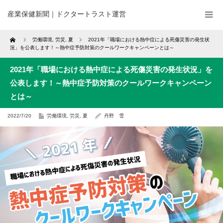
産業保健新聞｜ドクタートラスト運営
Home
労働環境
,
労災
,
夏
2021年「職場における熱中症による死傷災害の発生状
況」を公表します！～熱中症予防対策のクールワークキャンペーンとは～
2021年「職場における熱中症による死傷災害の発生状況」を
公表します！～熱中症予防対策のクールワークキャンペーン
とは～
2022/7/20
労働環境
,
労災
,
夏
丹野 雪