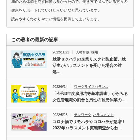
務のため体調を崩す同僚も多かったので、働き方で悩んでいる方々の
健康をサポートしていけたらいいなと思っています。
読みやすくわかりやすい情報を提供してまいります。
この著者の最新の記事
2022/11/21
人材育成
,
採用
就活セクハラの企業リスクと防止策、就
活生がハラスメントを受けた場合の対
処…
2022/9/14
ワークライフバランス
「令和3年度雇用均等基本調査」からみる
女性管理職の割合と男性の育児休業の…
2022/5/23
テレワーク
,
ハラスメント
コロナ禍でリモハラやコロハラが急増！
2022年ハラスメント実態調査からわ…