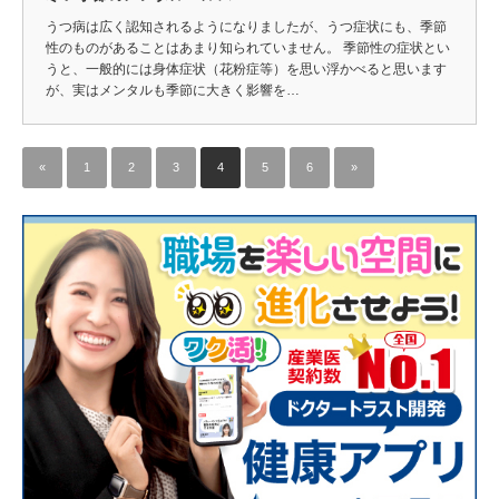
うつ病は広く認知されるようになりましたが、うつ症状にも、季節
性のものがあることはあまり知られていません。 季節性の症状とい
うと、一般的には身体症状（花粉症等）を思い浮かべると思います
が、実はメンタルも季節に大きく影響を…
«
1
2
3
4
5
6
»