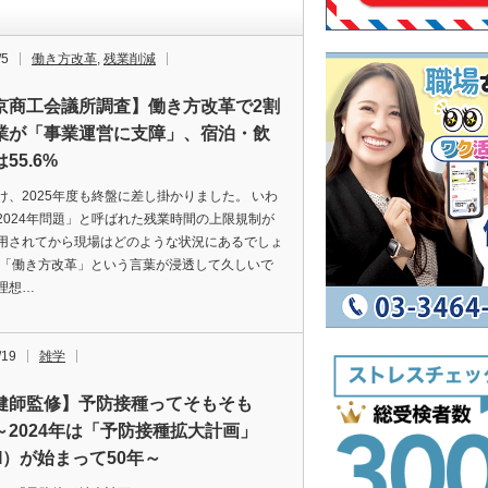
/5
働き方改革
,
残業削減
京商工会議所調査】働き方改革で2割
業が「事業運営に支障」、宿泊・飲
55.6%
け、2025年度も終盤に差し掛かりました。 いわ
2024年問題」と呼ばれた残業時間の上限規制が
用されてから現場はどのような状況にあるでしょ
 「働き方改革」という言葉が浸透して久しいで
理想…
/19
雑学
健師監修】予防接種ってそもそも
～2024年は「予防接種拡大計画」
PI）が始まって50年～