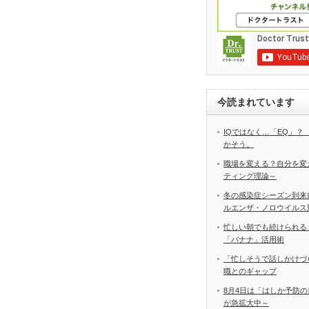
今読まれています
IQではなく…「EQ」？
かそう。
職場を変える？自分を変
ティング理論～
冬の感染症シーズン到来
ルエンザ・ノロウイルス
忙しい朝でも続けられる
「バナナ」活用術
「忙しそうで話しかけづ
職とのギャップ
8月4日は「はしか予防の
が急拡大中～