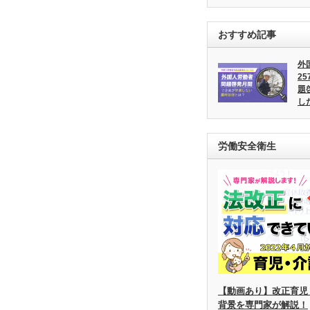
おすすめ記事
外
2
題
し
労働安全衛生
【動画あり】改正育児
背景を専門家が解説！