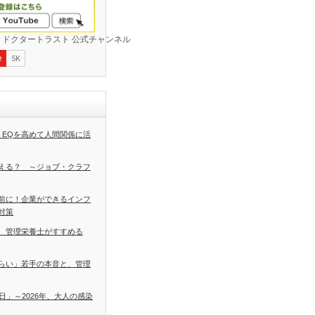
 EQを高めて人間関係に活
える？ ～ジョブ・クラフ
前に！企業ができるインフ
対策
 管理栄養士がすすめる
らい」若手の本音と、管理
日」～2026年、大人の感染