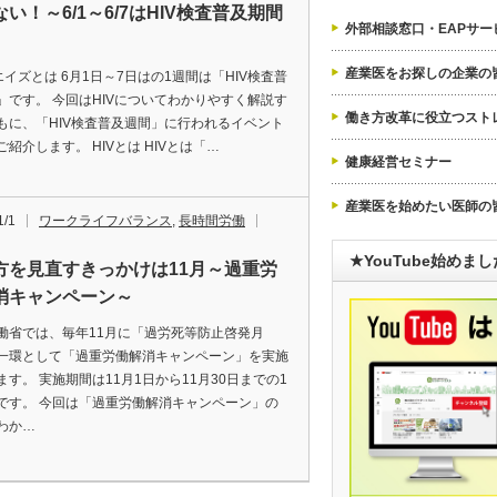
い！～6/1～6/7はHIV検査普及期間
外部相談窓口・EAPサー
産業医をお探しの企業の
エイズとは 6月1日～7日はの1週間は「HIV検査普
」です。 今回はHIVについてわかりやすく解説す
働き方改革に役立つスト
もに、「HIV検査普及週間」に行われるイベント
紹介します。 HIVとは HIVとは「…
健康経営セミナー
産業医を始めたい医師の
1/1
ワークライフバランス
,
長時間労働
★YouTube始めま
方を見直すきっかけは11月～過重労
消キャンペーン～
働省では、毎年11月に「過労死等防止啓発月
一環として「過重労働解消キャンペーン」を実施
ます。 実施期間は11月1日から11月30日までの1
です。 今回は「過重労働解消キャンペーン」の
わか…