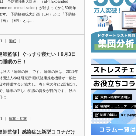
年は「予防接種拡大計画」（EPI: Expanded
amme on Immunization）が始まってから50周年
ます。 予防接種拡大計画（EPI）とは 「予防接
計画」（EPI）とは…
/1
睡眠
健師監修】ぐっすり寝たい！9月3日
の睡眠の日！
日は秋の「睡眠の日」です。 睡眠の日は、2011年
財団法人神経研究所 睡眠健康推進機構が一般社
日本睡眠学会と協力し、春と秋の年に2回制定し
で、睡眠の正しい知識の普及が目的です。 秋の
日は…
/1
病状・症状
健師監修】感染症は新型コロナだけ