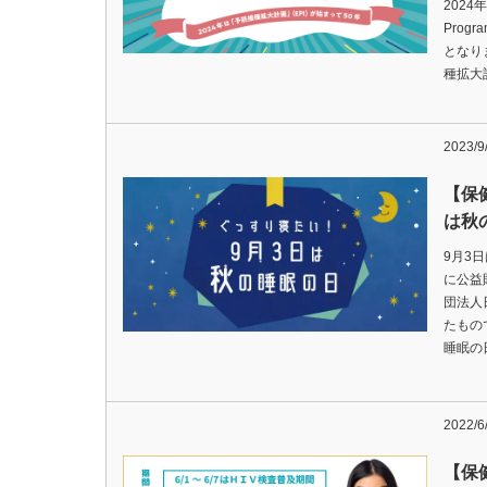
2024
Progr
となり
種拡大
2023/9
【保
は秋
9月3
に公益
団法人
たもの
睡眠の
2022/6
【保