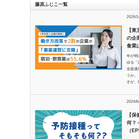
藤原ふじこ一覧
2026/1
【東
の企
食業は
年が明
ゆる「
全面適
うか。
すが、
2024/6
【保
何？
（E