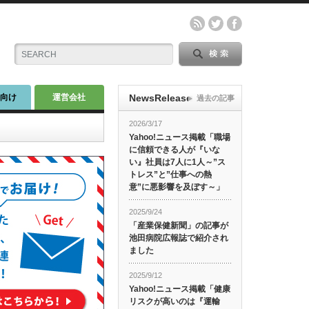
師向け
運営会社
NewsRelease
過去の記事
2026/3/17
Yahoo!ニュース掲載「職場
に信頼できる人が『いな
い』社員は7人に1人～”ス
トレス”と”仕事への熱
意”に悪影響を及ぼす～」
2025/9/24
「産業保健新聞」の記事が
池田病院広報誌で紹介され
ました
2025/9/12
Yahoo!ニュース掲載「健康
リスクが高いのは『運輸