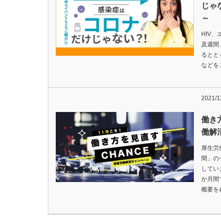
じゃな
～
HIV、
及週間
るとと
などをご
2021/1
働き
働解
厚生労
間」の
してい
か月間
概要を