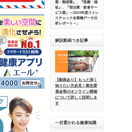
業・郵便業』、『医療・福
祉』、『宿泊業・飲食サー
ビス業』～2024年度ストレ
スチェック全業種データ分
析レポート～」
解説動画つき記事
【動画あり】もっと深く
知りたい方必見！衛生委
員会等のオンライン開催
について詳しく説明しま
す
一目置かれる健康知識