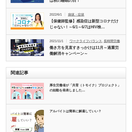
は秋の睡眠の日！
2022/6/1
病状・症状
【保健師監修】感染症は新型コロナだけ
じゃない！～6/1～6/7はHIV検…
2021/11/1
ワークライフバランス
,
長時間労働
働き方を見直すきっかけは11月～過重労
働解消キャンペーン～
関連記事
厚生労働省が「共育（トモイク）プロジェクト」
の始動を発表しました…
アルバイトは簡単に解雇していい？