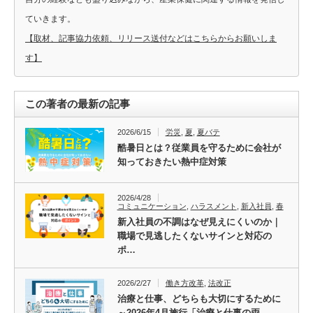
ていきます。
【取材、記事協力依頼、リリース送付などはこちらからお願いしま
す】
この著者の最新の記事
2026/6/15
労災
,
夏
,
夏バテ
酷暑日とは？従業員を守るために会社が
知っておきたい熱中症対策
2026/4/28
コミュニケーション
,
ハラスメント
,
新入社員
,
春
新入社員の不調はなぜ見えにくいのか｜
職場で見逃したくないサインと対応の
ポ…
2026/2/27
働き方改革
,
法改正
治療と仕事、どちらも大切にするために
～2026年4月施行「治療と仕事の両…