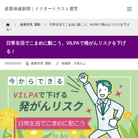
産業保健新聞｜ドクタートラスト運営
Home
健康管理
,
運動
日常生活でこまめに動こう。VILPAで発がんリスクを下げ
る！
日常生活でこまめに動こう。VILPAで発がんリスクを下げ
る！
2023/10/23
健康管理
,
運動
保健師 大島かよ