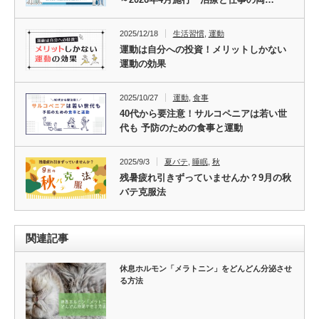
2025/12/18
生活習慣
,
運動
運動は自分への投資！メリットしかない
運動の効果
2025/10/27
運動
,
食事
40代から要注意！サルコペニアは若い世
代も 予防のための食事と運動
2025/9/3
夏バテ
,
睡眠
,
秋
残暑疲れ引きずっていませんか？9月の秋
バテ克服法
関連記事
休息ホルモン「メラトニン」をどんどん分泌させ
る方法