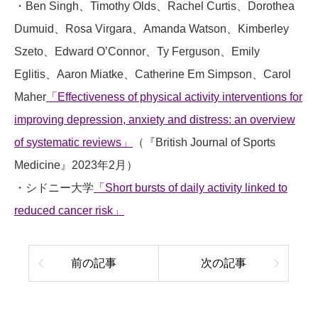
・Ben Singh、Timothy Olds、Rachel Curtis、Dorothea
Dumuid、Rosa Virgara、Amanda Watson、Kimberley
Szeto、Edward O’Connor、Ty Ferguson、Emily
Eglitis、Aaron Miatke、Catherine Em Simpson、Carol
Maher
「Effectiveness of physical activity interventions for
improving depression, anxiety and distress: an overview
of systematic reviews」
（『British Journal of Sports
Medicine』2023年2月）
・シドニー大学
「Short bursts of daily activity linked to
reduced cancer risk」
前の記事
次の記事