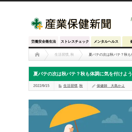
労働安全衛生法
ストレスチェック
メンタルヘルス
生活習慣
,
秋
夏バテの次は秋バテ？秋も
夏バテの次は秋バテ？秋も体調に気を付けよ
2022/9/15
生活習慣
,
秋
保健師 大島かよ