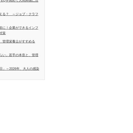
 EQを高めて人間関係に活
える？ ～ジョブ・クラフ
前に！企業ができるインフ
対策
 管理栄養士がすすめる
らい」若手の本音と、管理
日」～2026年、大人の感染