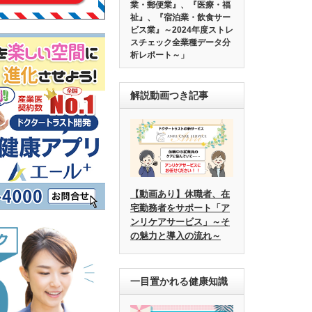
業・郵便業』、『医療・福
祉』、『宿泊業・飲食サー
ビス業』～2024年度ストレ
スチェック全業種データ分
析レポート～」
解説動画つき記事
【動画あり】休職者、在
宅勤務者をサポート「ア
ンリケアサービス」～そ
の魅力と導入の流れ～
一目置かれる健康知識