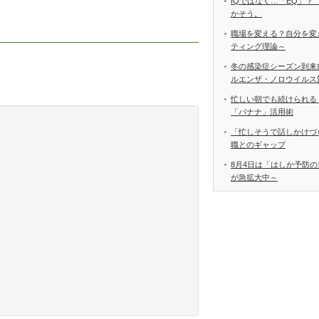
IQではなく…「EQ」？
かそう。
職場を変える？自分を変
ティング理論～
冬の感染症シーズン到来
ルエンザ・ノロウイルス
忙しい朝でも続けられる
「バナナ」活用術
「忙しそうで話しかけづ
職とのギャップ
8月4日は「はしか予防の
が急拡大中～