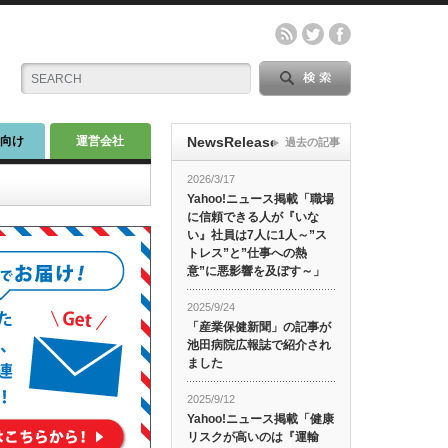
師向け
運営会社
NewsRelease
過去の記事
2026/3/17
Yahoo!ニュース掲載「職場
に信頼できる人が『いな
い』社員は7人に1人～”ス
トレス”と”仕事への熱
意”に悪影響を及ぼす～」
2025/9/24
「産業保健新聞」の記事が
池田病院広報誌で紹介され
ました
2025/9/12
Yahoo!ニュース掲載「健康
リスクが高いのは『運輸