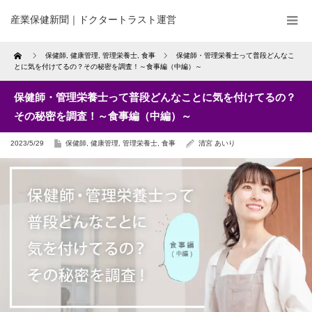
産業保健新聞｜ドクタートラスト運営
Home
保健師
,
健康管理
,
管理栄養士
,
食事
保健師・管理栄養士って普段どんなこ
とに気を付けてるの？その秘密を調査！～食事編（中編）～
保健師・管理栄養士って普段どんなことに気を付けてるの？
その秘密を調査！～食事編（中編）～
2023/5/29
保健師
,
健康管理
,
管理栄養士
,
食事
清宮 あいり