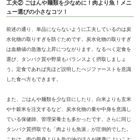
工夫② ごはんや麺類を少なめに！肉より魚！メニ
ュー選びの小さなコツ！
前述の通り、単品にならないように工夫しているのは炭
水化物の取りすぎを防ぐためです。炭水化物の取りすぎ
は血糖値の急激な上昇につながります。なるべく定食を
選び、タンパク質や野菜もバランスよく摂取しましょ
う。定食であれば先ほど説明したべジファーストを意識
した食べ方もできます。
また、ごはんや麺類を少な目にしたり、白米よりも玄米
や十穀米を注文するなど、炭水化物の量や中身を意識し
ている保健師、管理栄養士も多かったです。さらに同じ
タンパク質摂取でも「肉よりも魚派」が圧倒的でした。
これは、肉の脂身よりも魚の油のほうが健康によいこと