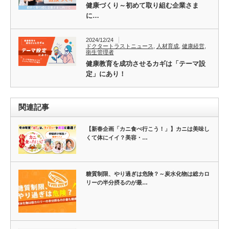
健康づくり～初めて取り組む企業さま
に…
2024/12/24
ドクタートラストニュース
,
人材育成
,
健康経営
,
衛生管理者
健康教育を成功させるカギは「テーマ設
定」にあり！
関連記事
【新春企画「カニ食べ行こう！」】カニは美味し
くて体にイイ？美容・…
糖質制限、やり過ぎは危険？～炭水化物は総カロ
リーの半分摂るのが最…