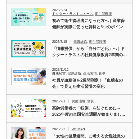
2026/3/24
ドクタートラストニュース
,
衛生管理者
初めて衛生管理者になった方へ｜産業保
健師が実際に使った資料と3つのポイン…
2026/3/18
健康経営
,
衛生管理者
「情報提供」から「自分ごと化」へ｜ド
クタートラストの社員健康教育2年間の…
2025/11/12
健康経営
,
健康診断
,
生活習慣
,
食事
社員が血糖値を2週間測定！「血糖友の
会」で見えた生活習慣の変化
2025/7/1
労働環境
,
労災
高齢労働者の「転倒」を防ぐために～
2025年度の全国安全週間が始まりまし…
2025/3/3
WOMAN
「女性の健康週間」に考える女性社員の