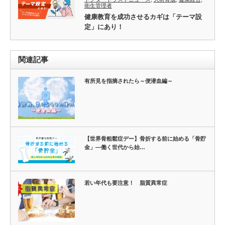
衛生管理者
健康教育を成功させるカギは「テーマ設
定」にあり！
関連記事
有所見を指摘されたら～便潜血編～
【世界骨粗鬆症デー】骨折する前に始める「骨貯
金」―働く世代から始…
若い年代も要注意！ 脂質異常症