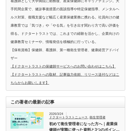
看護師として大学病院に勤務後、産業保健師にキャリアチェンジ。大
手民間企業で、健診事後措置の面談指導や特定保健指導、メンタルヘ
ルス対策、復職支援など幅広く産業保健業務に携わる。社員向けの健
康教育では「気づき」や「やる気」を引き出す関わり方で高い評価を
得る。ドクタートラストでは、これまでの経験を活かし、企業向けの
健康教育セミナーや、情報発信を積極的に行っている。
【保有資格】保健師、看護師、第一種衛生管理者、健康経営アドバイ
ザー
【ドクタートラストの保健師サービスへのお問い合わせはこちら】
【ドクタートラストへの取材、記事協力依頼、リリース送付などはこ
ちらからお願いします】
この著者の最新の記事
2026/3/24
ドクタートラストニュース
,
衛生管理者
初めて衛生管理者になった方へ｜産業保
健師が実際に使った資料と3つのポイン…