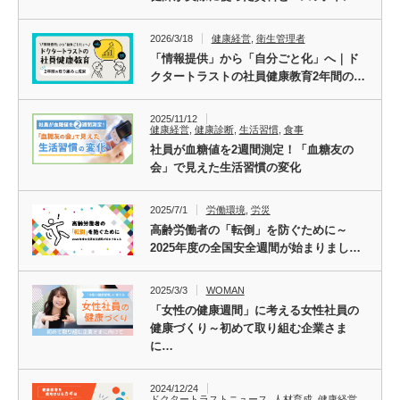
2026/3/18
健康経営
,
衛生管理者
「情報提供」から「自分ごと化」へ｜ド
クタートラストの社員健康教育2年間の…
2025/11/12
健康経営
,
健康診断
,
生活習慣
,
食事
社員が血糖値を2週間測定！「血糖友の
会」で見えた生活習慣の変化
2025/7/1
労働環境
,
労災
高齢労働者の「転倒」を防ぐために～
2025年度の全国安全週間が始まりまし…
2025/3/3
WOMAN
「女性の健康週間」に考える女性社員の
健康づくり～初めて取り組む企業さま
に…
2024/12/24
ドクタートラストニュース
,
人材育成
,
健康経営
,