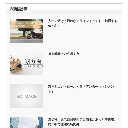
関連記事
人生で避けて通れないライフイベント～動揺する
体と心～
努力義務という考え方
怒りをコントロールする「アンガーマネジメン
ト」
過労死・過労自殺等の労災請求があった事業場、
約７割で違法な時間外…