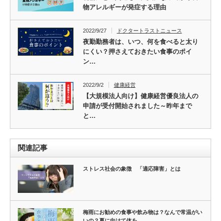
物アレルギーが発症する理由
2022/9/27
ドクタートラストニュース
夜勤勤務者は、いつ、何を食べると太り
にくい？押さえておきたい食事のポイ
ン…
2022/9/2
健康経営
【大規模法人向け】健康経営優良法人の
申請が受付開始されました～昨年まで
と…
関連記事
ストレス社会の象徴 「適応障害」とは
梅雨にお勧めの食事や飲み物は？なんで常温がい
いの？夏に向けて体を…