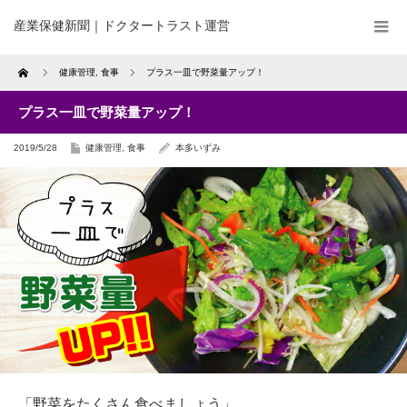
産業保健新聞｜ドクタートラスト運営
Home
健康管理
,
食事
プラス一皿で野菜量アップ！
プラス一皿で野菜量アップ！
2019/5/28
健康管理
,
食事
本多いずみ
「野菜をたくさん食べましょう」