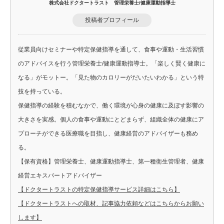
株式会社ドクタートラスト 管理栄養士/健康運動指導士
投稿者プロフィール
従業員向けセミナーや特定保健指導を通して、食事や運動・生活習慣
のアドバイスを行う管理栄養士/健康運動指導士。「楽しく賢く健康に
なる」がモットー。「見た物のカロリーがだいたいわかる」という特
技を持っている。
保健指導の経験を積むなかで、働く環境が心身の健康に及ぼす影響の
大きさを実感。個人の食事や運動にとどまらず、組織全体の健康にア
プローチができる医療職を目指し、健康経営のアドバイザーも務め
る。
【保有資格】管理栄養士、健康運動指導士、第一種衛生管理者、健康
経営エキスパートアドバイザー
【ドクタートラストの特定保健指導サービス詳細はこちら】
【ドクタートラストへの取材、記事協力依頼などはこちらからお願い
します】