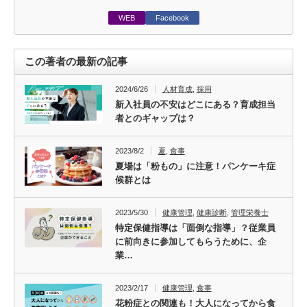
WEB
Facebook
この著者の最新の記事
2024/6/26
人材育成
,
採用
新入社員の不安はどこにある？育成担当
者とのギャップは？
2023/8/2
夏
,
食事
夏場は「粉もの」に注意！パンケーキ症
候群とは
2023/5/30
健康管理
,
健康診断
,
管理栄養士
特定保健指導は「面倒な指導」？従業員
に前向きに参加してもらうために、企
業…
2023/2/17
健康管理
,
食事
花粉症との関連も！大人になってから食