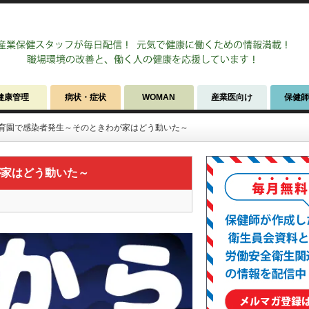
健康管理
病状・症状
WOMAN
産業医向け
保健
育園で感染者発生～そのときわが家はどう動いた～
が家はどう動いた～