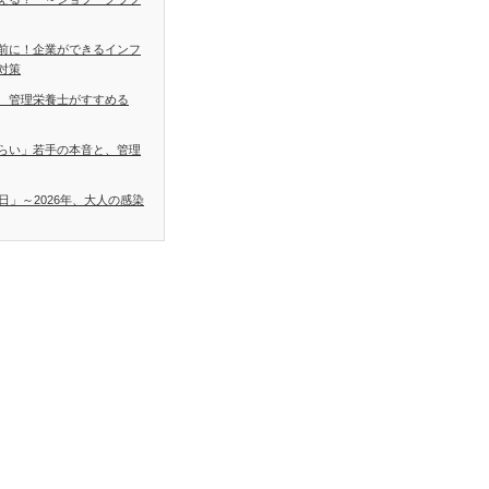
前に！企業ができるインフ
対策
 管理栄養士がすすめる
らい」若手の本音と、管理
日」～2026年、大人の感染