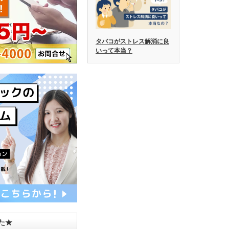
タバコがストレス解消に良
いって本当？
した★