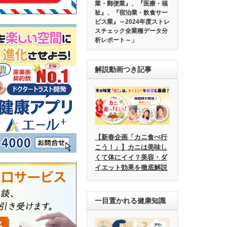
業・郵便業』、『医療・福
祉』、『宿泊業・飲食サー
ビス業』～2024年度ストレ
スチェック全業種データ分
析レポート～」
解説動画つき記事
【新春企画「カニ食べ行
こう！」】カニは美味し
くて体にイイ？美容・ダ
イエット効果を徹底解説
一目置かれる健康知識