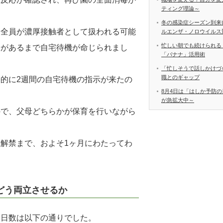
ティング理論～
冬の感染症シーズン到来
ト全員が濃厚接触者として扱われる可能
ルエンザ・ノロウイルス
忙しい朝でも続けられる
表があるまで自宅待機が命じられまし
「バナナ」活用術
「忙しそうで話しかけづ
職とのギャップ
的に2週間の自宅待機の指示が来たの
8月4日は「はしか予防の
が急拡大中～
ので、父母どちらかが保育を行いながら
解禁まで、およそ1ヶ月にわたってわ
どう両立させるか
た日数は以下の通りでした。