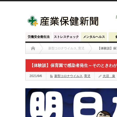
労働安全衛生法
ストレスチェック
メンタルヘルス
新型コロナウイルス
,
育児
【体験談】保
【体験談】保育園で感染者発生～そのときわ
2021/9/6
新型コロナウイルス
,
育児
大沼 泉