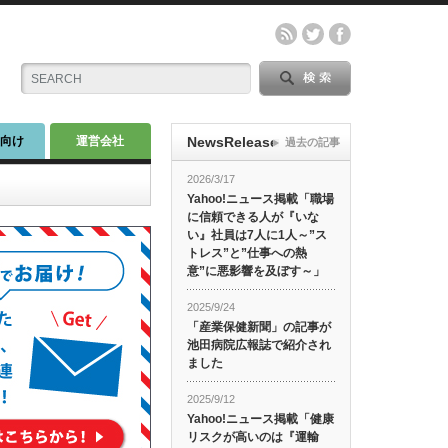
師向け
運営会社
NewsRelease
過去の記事
2026/3/17
Yahoo!ニュース掲載「職場
に信頼できる人が『いな
い』社員は7人に1人～”ス
トレス”と”仕事への熱
意”に悪影響を及ぼす～」
2025/9/24
「産業保健新聞」の記事が
池田病院広報誌で紹介され
ました
2025/9/12
Yahoo!ニュース掲載「健康
リスクが高いのは『運輸