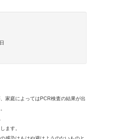
日
、家庭によってはPCR検査の結果が出
た。
。
生します。
での感染はもはや避けようのないものと