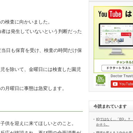
日の検査に向かいました。
触者は発生していないという判断だった
。
査当日も保育を受け、検査の時間だけ保
。
園児を除いて、金曜日には検査した園児
週の月曜日に事態は急変します。
今読まれています
IQではなく…「EQ」？
に子供を迎えに来てほしいとのこと。
かそう。
性反応が確認され、再び園の全面消毒が
職場を変える？自分を変