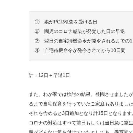
① 娘がPCR検査を受ける日
② 園児のコロナ感染が発覚した日の早退
③ 翌日の自宅待機命令が発令されるまでの1
④ 自宅待機命令が発令されてから10日間
計：12日＋早退1日
また、わが家では検討の結果、登園させましたが
るまで自宅保育を行っていたご家庭もありまし
それを含めると3日追加となり計15日となります
コロナの対応はすべて前日もしくは当日急に発
親がどんなに気を付けていたとしても、保育園