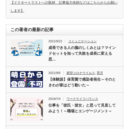
【ドクタートラストへの取材、記事協力依頼などはこちらからお願い
します】
この著者の最新の記事
2021/9/22
コミュニケーション
成長できる人の脳のしくみとは？マイン
ドセットを知って失敗を成長に変える
思…
2021/9/6
新型コロナウイルス
,
育児
【体験談】保育園で感染者発生～そのと
きわが家はどう動いた～
2019/7/4
ワークライフバランス
仕事を「彼氏・彼女」と思って見直して
みよう！～職場とエンゲージメント～