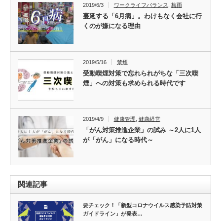
2019/6/3
ワークライフバランス
,
梅雨
蔓延する「6月病」。わけもなく会社に行
くのが嫌になる理由
2019/5/16
禁煙
受動喫煙対策で忘れられがちな「三次喫
煙」への対策も求められる時代です
2019/4/9
健康管理
,
健康経営
「がん対策推進企業」の試み ～2人に1人
が「がん」になる時代～
関連記事
要チェック！「新型コロナウイルス感染予防対策
ガイドライン」が発表…