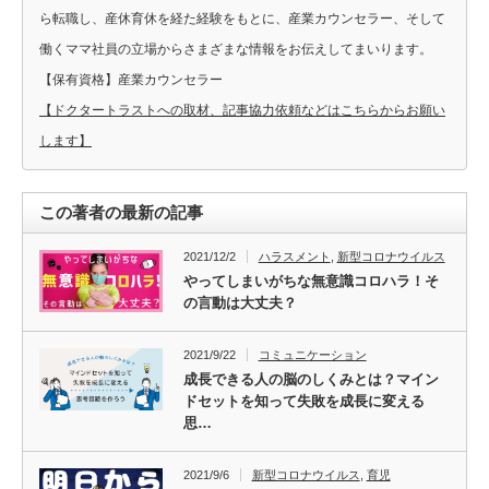
ら転職し、産休育休を経た経験をもとに、産業カウンセラー、そして
働くママ社員の立場からさまざまな情報をお伝えしてまいります。
【保有資格】産業カウンセラー
【ドクタートラストへの取材、記事協力依頼などはこちらからお願い
します】
この著者の最新の記事
2021/12/2
ハラスメント
,
新型コロナウイルス
やってしまいがちな無意識コロハラ！そ
の言動は大丈夫？
2021/9/22
コミュニケーション
成長できる人の脳のしくみとは？マイン
ドセットを知って失敗を成長に変える
思…
2021/9/6
新型コロナウイルス
,
育児