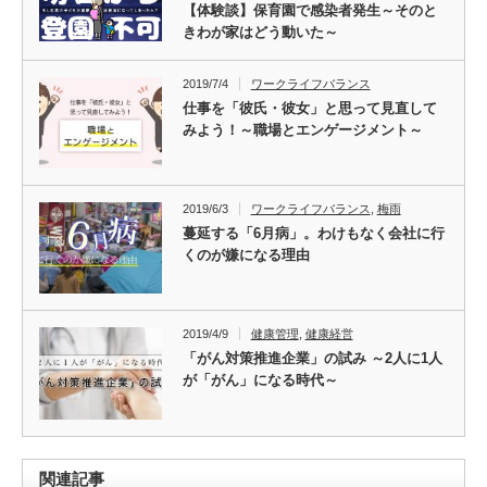
【体験談】保育園で感染者発生～そのと
きわが家はどう動いた～
2019/7/4
ワークライフバランス
仕事を「彼氏・彼女」と思って見直して
みよう！～職場とエンゲージメント～
2019/6/3
ワークライフバランス
,
梅雨
蔓延する「6月病」。わけもなく会社に行
くのが嫌になる理由
2019/4/9
健康管理
,
健康経営
「がん対策推進企業」の試み ～2人に1人
が「がん」になる時代～
関連記事