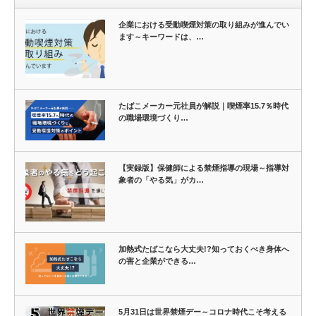
企業における受動喫煙対策の取り組みが進んでい
ます～キーワードは、…
たばこメーカー元社員が解説｜喫煙率15.7％時代
の職場環境づくり…
【実録版】保健師による禁煙指導の現場～指導対
象者の「やる気」がカ…
加熱式たばこなら大丈夫!?知っておくべき身体へ
の害と企業ができる…
5月31日は世界禁煙デー～コロナ時代こそ考える