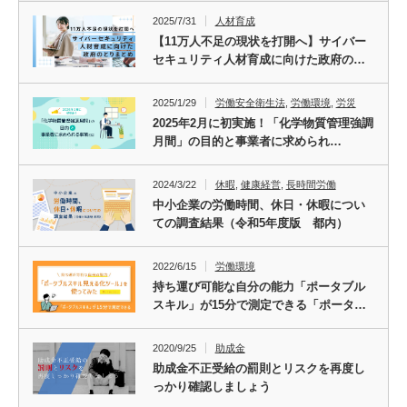
2025/7/31
人材育成
【11万人不足の現状を打開へ】サイバー
セキュリティ人材育成に向けた政府の…
2025/1/29
労働安全衛生法
,
労働環境
,
労災
2025年2月に初実施！「化学物質管理強調
月間」の目的と事業者に求められ…
2024/3/22
休暇
,
健康経営
,
長時間労働
中小企業の労働時間、休日・休暇につい
ての調査結果（令和5年度版 都内）
2022/6/15
労働環境
持ち運び可能な自分の能力「ポータブル
スキル」が15分で測定できる「ポータ…
2020/9/25
助成金
助成金不正受給の罰則とリスクを再度し
っかり確認しましょう