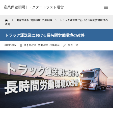
産業保健新聞｜ドクタートラスト運営
Home
働き方改革
,
労働環境
,
残業削減
トラック運送業における長時間労働環境の
改善
トラック運送業における長時間労働環境の改善
2019/5/15
働き方改革
,
労働環境
,
残業削減
檜森 哲