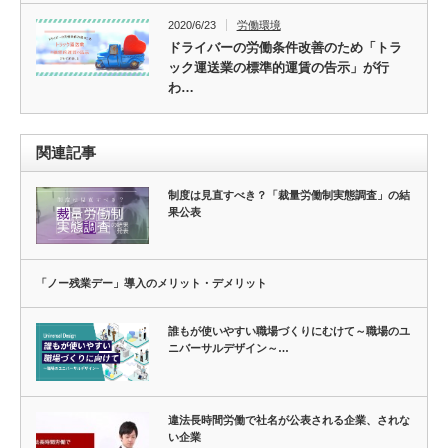
2020/6/23
労働環境
ドライバーの労働条件改善のため「トラ
ック運送業の標準的運賃の告示」が行
わ…
関連記事
制度は見直すべき？「裁量労働制実態調査」の結
果公表
「ノー残業デー」導入のメリット・デメリット
誰もが使いやすい職場づくりにむけて～職場のユ
ニバーサルデザイン～…
違法長時間労働で社名が公表される企業、されな
い企業