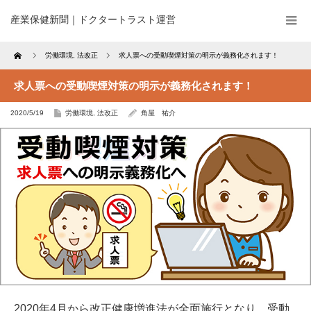
産業保健新聞｜ドクタートラスト運営
Home
労働環境
,
法改正
求人票への受動喫煙対策の明示が義務化されます！
求人票への受動喫煙対策の明示が義務化されます！
2020/5/19
労働環境
,
法改正
角屋 祐介
2020年4月から改正健康増進法が全面施行となり、受動