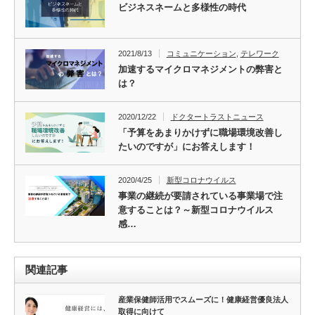
ビジネスネームと多様性の時代
2021/8/13
コミュニケーション
,
テレワーク
加速するマイクロマネジメントの弊害と
は？
2020/12/22
ドクタートラストニュース
「予算をあまりかけずに職場環境改善し
たいのですが」にお答えします！
2020/4/25
新型コロナウイルス
事業の継続が要請されている事業場で注
意することは？～新型コロナウイルス
感…
関連記事
産業保健師活用でスムーズに！健康経営優良法人
取得に向けて