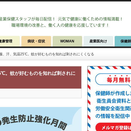
健康管理
病状・症状
WOMAN
産業医向け
保健
服、汗、気温25℃。蚊が好むものを知れば刺されにくくなる
5℃。蚊が好むものを知れば刺されに