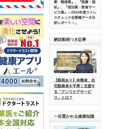
業・郵便業』、『医療・福
祉』、『宿泊業・飲食サー
ビス業』～2024年度ストレ
スチェック全業種データ分
析レポート～」
解説動画つき記事
【動画あり】休職者、在
宅勤務者を手厚く支援す
る「アンリケアサービ
ス」とは？
一目置かれる健康知識