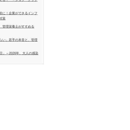
前に！企業ができるインフ
対策
 管理栄養士がすすめる
らい」若手の本音と、管理
日」～2026年、大人の感染