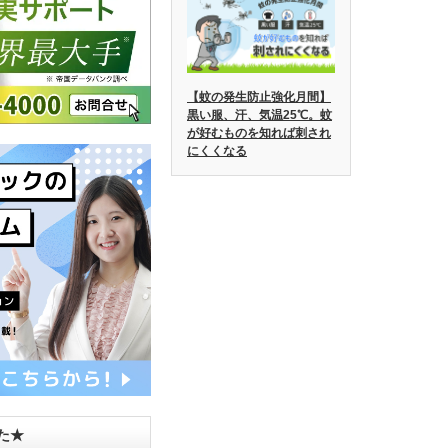
【蚊の発生防止強化月間】
黒い服、汗、気温25℃。蚊
が好むものを知れば刺され
にくくなる
した★