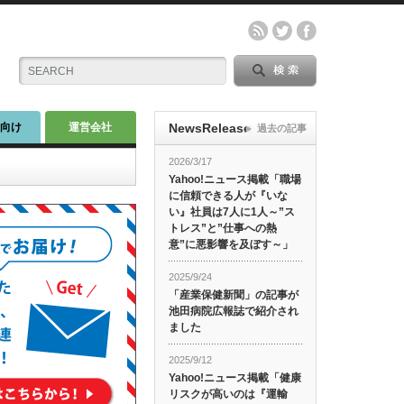
師向け
運営会社
NewsRelease
過去の記事
2026/3/17
Yahoo!ニュース掲載「職場
に信頼できる人が『いな
い』社員は7人に1人～”ス
トレス”と”仕事への熱
意”に悪影響を及ぼす～」
2025/9/24
「産業保健新聞」の記事が
池田病院広報誌で紹介され
ました
2025/9/12
Yahoo!ニュース掲載「健康
リスクが高いのは『運輸