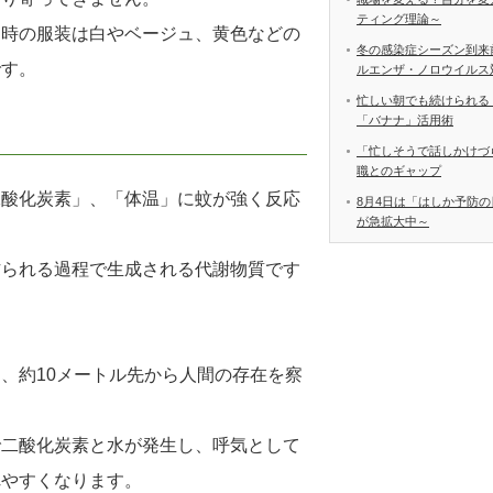
ティング理論～
出時の服装は白やベージュ、黄色などの
冬の感染症シーズン到来
です。
ルエンザ・ノロウイルス
忙しい朝でも続けられる
「バナナ」活用術
「忙しそうで話しかけづ
職とのギャップ
二酸化炭素」、「体温」に蚊が強く反応
8月4日は「はしか予防の
が急拡大中～
作られる過程で生成される代謝物質です
、約10メートル先から人間の存在を察
で二酸化炭素と水が発生し、呼気として
れやすくなります。