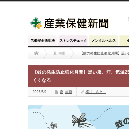
労働安全衛生法
ストレスチェック
メンタルヘルス
夏
,
梅雨
【蚊の発生防止強化月間】黒い
【蚊の発生防止強化月間】黒い服、汗、気温2
くくなる
2026/6/9
夏
,
梅雨
横川 さとこ