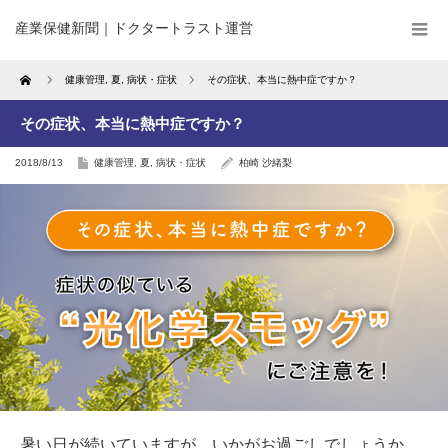
産業保健新聞｜ドクタートラスト運営
Home
健康管理
,
夏
,
病状・症状
その症状、本当に熱中症ですか？
その症状、本当に熱中症ですか？
2018/8/13
健康管理
,
夏
,
病状・症状
柏崎 沙緒梨
暑い日が続いていますが、いかがお過ごしでしょうか。