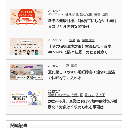
2026/1/21
ダイエット
,
健康管理
,
生活習慣
,
睡眠
,
運動
新年の健康目標、3日坊主にしない！続け
るコツと具体的な習慣例
2025/11/25
住宅
,
冬
,
労働環境
【冬の職場環境対策】室温18℃・湿度
40〜60％で防ぐ結露・カビと健康リ…
2025/7/7
夏
,
睡眠
夏に起こりやすい睡眠障害！適切な室温
で快眠を手に入れる
2025/5/7
労働安全衛生法
,
労災
,
夏
,
夏バテ
,
法改正
2025年6月、企業における熱中症対策が義
務化！対象は？求められる事項は…
関連記事