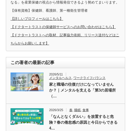
なる」を産業保健の視点から情報発信できるよう努めてまいります。
【保有資格】保健師、看護師、第一種衛生管理者
【詳しいプロフィールはこちら】
【ドクタートラストの保健師サービスへのお問い合わせはこちら】
【ドクタートラストへの取材、記事協力依頼、リリース送付などはこ
ちらからお願いします】
この著者の最新の記事
2026/5/11
メンタルヘルス
,
ワークライフバランス
家と職場の往復だけになっていません
か？｜メンタルを支える「第3の居場所
（…
2026/3/25
春
,
睡眠
,
食事
「なんとなくダルい」を放置すると危
険？春の倦怠感の原因と今日からできる
4…