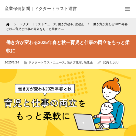
産業保健新聞｜ドクタートラスト運営
Home
ドクタートラストニュース
,
働き方改革
,
法改正
働き方が変わる2025年春
と秋―育児と仕事の両立をもっと柔軟に―
働き方が変わる2025年春と秋―育児と仕事の両立をもっと柔
軟に―
2025/9/24
ドクタートラストニュース
,
働き方改革
,
法改正
武内 しおり