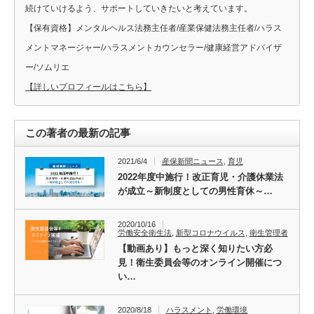
続けていけるよう、サポートしていきたいと考えています。
【保有資格】メンタルヘルス法務主任者/産業保健法務主任者/ハラス
メントマネージャー/ハラスメントカウンセラー/健康経営アドバイザ
ー/ソムリエ
【詳しいプロフィールはこちら】
この著者の最新の記事
2021/6/4
産保新聞ニュース
,
育児
2022年度中施行！改正育児・介護休業法
が成立～新制度としての男性育休～…
2020/10/16
労働安全衛生法
,
新型コロナウイルス
,
衛生管理者
【動画あり】もっと深く知りたい方必
見！衛生委員会等のオンライン開催につ
い…
2020/8/18
ハラスメント
,
労働環境