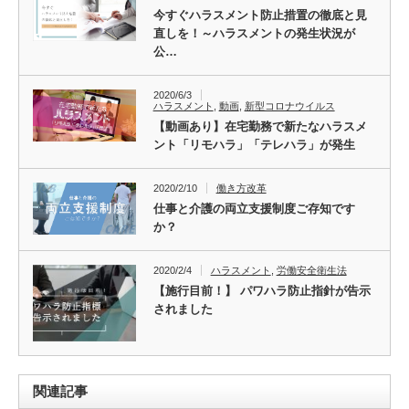
今すぐハラスメント防止措置の徹底と見
直しを！～ハラスメントの発生状況が
公…
2020/6/3
ハラスメント
,
動画
,
新型コロナウイルス
【動画あり】在宅勤務で新たなハラスメ
ント「リモハラ」「テレハラ」が発生
2020/2/10
働き方改革
仕事と介護の両立支援制度ご存知です
か？
2020/2/4
ハラスメント
,
労働安全衛生法
【施行目前！】 パワハラ防止指針が告示
されました
関連記事