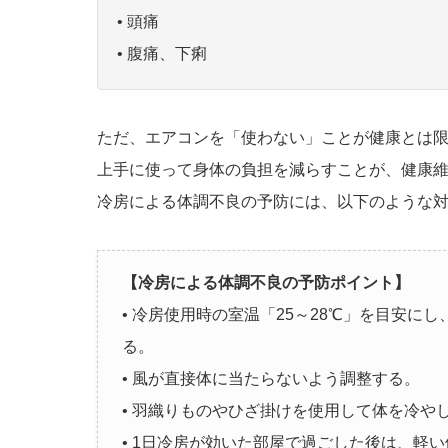
• 頭痛
• 腹痛、下痢
ただ、エアコンを「使わない」ことが健康とは
上手に使って身体の負担を減らすことが、健康
冷房による体調不良の予防には、以下のような
【冷房による体調不良の予防ポイント】
• 冷房使用時の室温「25～28℃」を目安に
る。
• 風が直接体に当たらないよう調整する。
• 羽織りものやひざ掛けを使用して体を冷や
• 1日冷房が効いた部屋で過ごした後は、軽