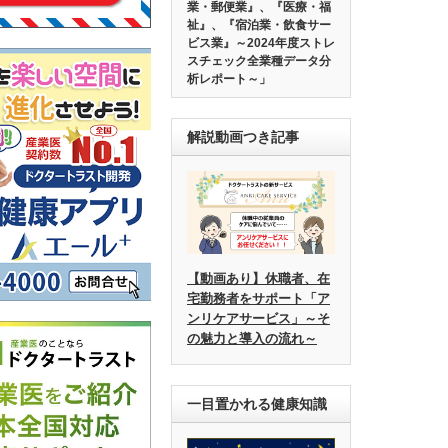
業・郵便業』、『医療・福
祉』、『宿泊業・飲食サー
ビス業』～2024年度ストレ
スチェック全業種データ分
析レポート～」
解説動画つき記事
【動画あり】休職者、在
宅勤務者をサポート「ア
ンリケアサービス」～そ
の魅力と導入の流れ～
一目置かれる健康知識