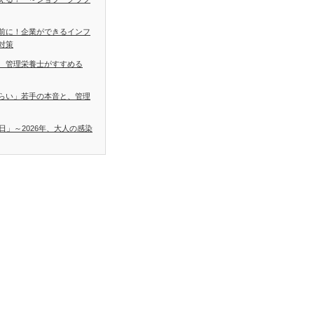
前に！企業ができるインフ
対策
 管理栄養士がすすめる
らい」若手の本音と、管理
日」～2026年、大人の感染