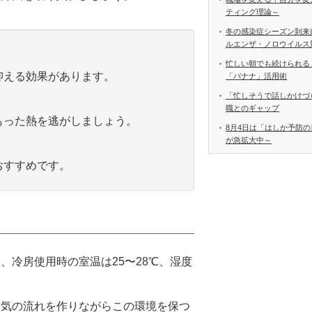
ティング理論～
冬の感染症シーズン到来
ルエンザ・ノロウイルス
忙しい朝でも続けられる
抑える効果があります。
「バナナ」活用術
「忙しそうで話しかけづ
職とのギャップ
もった熱を逃がしましょう。
8月4日は「はしか予防の
が急拡大中～
おすすめです。
、冷房使用時の室温は25〜28℃、湿度
空気の流れを作りながらこの環境を保つ