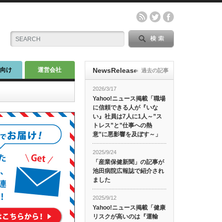
師向け
運営会社
NewsRelease
過去の記事
2026/3/17
Yahoo!ニュース掲載「職場
に信頼できる人が『いな
い』社員は7人に1人～”ス
トレス”と”仕事への熱
意”に悪影響を及ぼす～」
2025/9/24
「産業保健新聞」の記事が
池田病院広報誌で紹介され
ました
2025/9/12
Yahoo!ニュース掲載「健康
リスクが高いのは『運輸