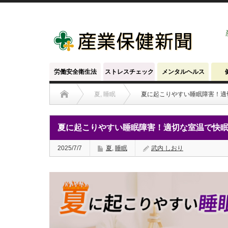
労働安全衛生法
ストレスチェック
メンタルヘルス
夏
,
睡眠
夏に起こりやすい睡眠障害！適
夏に起こりやすい睡眠障害！適切な室温で快
2025/7/7
夏
,
睡眠
武内 しおり