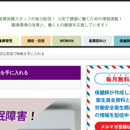
健康管理
病状・症状
WOMAN
産業医向け
保健
切な室温で快眠を手に入れる
眠を手に入れる