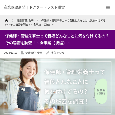
産業保健新聞｜ドクタートラスト運営
Home
健康管理
,
食事
保健師・管理栄養士って普段どんなことに気を付けてる
の？その秘密を調査！～食事編（後編）～
保健師・管理栄養士って普段どんなことに気を付けてるの？
その秘密を調査！～食事編（後編）～
2023/11/10
健康管理
,
食事
清宮 あいり