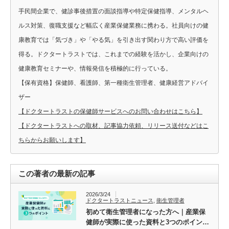
手民間企業で、健診事後措置の面談指導や特定保健指導、メンタルヘ
ルス対策、復職支援など幅広く産業保健業務に携わる。社員向けの健
康教育では「気づき」や「やる気」を引き出す関わり方で高い評価を
得る。ドクタートラストでは、これまでの経験を活かし、企業向けの
健康教育セミナーや、情報発信を積極的に行っている。
【保有資格】保健師、看護師、第一種衛生管理者、健康経営アドバイ
ザー
【ドクタートラストの保健師サービスへのお問い合わせはこちら】
【ドクタートラストへの取材、記事協力依頼、リリース送付などはこ
ちらからお願いします】
この著者の最新の記事
2026/3/24
ドクタートラストニュース
,
衛生管理者
初めて衛生管理者になった方へ｜産業保
健師が実際に使った資料と3つのポイン…