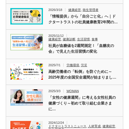
2026/3/18
健康経営
,
衛生管理者
「情報提供」から「自分ごと化」へ｜ド
クタートラストの社員健康教育2年間の…
2025/11/12
健康経営
,
健康診断
,
生活習慣
,
食事
社員が血糖値を2週間測定！「血糖友の
会」で見えた生活習慣の変化
2025/7/1
労働環境
,
労災
高齢労働者の「転倒」を防ぐために～
2025年度の全国安全週間が始まりまし…
2025/3/3
WOMAN
「女性の健康週間」に考える女性社員の
健康づくり～初めて取り組む企業さま
に…
2024/12/24
ドクタートラストニュース
,
人材育成
,
健康経営
,