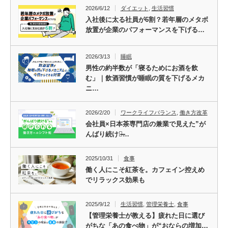
2026/6/12
ダイエット
,
生活習慣
入社後に太る社員が6割？若年層のメタボ
放置が企業のパフォーマンスを下げる…
2026/3/13
睡眠
男性の約半数が「寝るためにお酒を飲
む」｜飲酒習慣が睡眠の質を下げるメカ
ニ…
2026/2/20
ワークライフバランス
,
働き方改革
会社員×日本茶専門店の兼業で見えた”が
んばり続ける̶…
2025/10/31
食事
働く人にこそ紅茶を。カフェイン控えめ
でリラックス効果も
2025/9/12
生活習慣
,
管理栄養士
,
食事
【管理栄養士が教える】疲れた日に選び
がちな「あの食べ物」が“おならの増加…