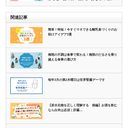
関連記事
簡単！時短！今すぐマネできる離乳食づくりのお
助けアイデア3選
梅雨の不調は食事で変わる！梅雨のだるさを乗り
越える食事の選び方
毎年3月の第2木曜日は世界腎臓デーです
【炭水化物を正しく理解する 後編】お酒を飲む
なら白米は必須｜肝臓…