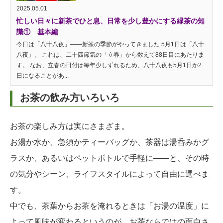
2025.05.01
忙しい日々に新茶でひと息、日常を少し豊かにする緑茶の知
識① 基本編
今日は「八十八夜」——新茶の季節がやってきました 5月1日は「八十
八夜」。 これは、二十四節気の「立春」から数えて88日目にあたりま
す。 なお、立春の日付は毎年少しずれるため、八十八夜も5月1日か2
日になることがあ...
お茶の飲み方いろいろ
お茶の楽しみ方は実にさまざま。
お湯か水か、急須かティーバッグか、茶器は湯呑みかグ
ラスか、あるいはペットボトルで手軽に——と、その時
の気分やシーン、ライフスタイルによって自由に選べま
す。
中でも、茶葉からお茶を淹れるときは「お湯の温度」に
よって風味が変わるというのが、お茶ならではの面白さ