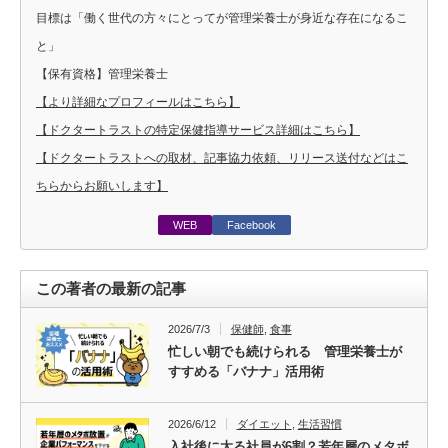
目標は「働く世代の方々にとってが管理栄養士が身近な存在になるこ
と」
【保有資格】管理栄養士
【より詳細なプロフィールはこちら】
【ドクタートラストの特定保健指導サービス詳細はこちら】
【ドクタートラストへの取材、記事協力依頼、リリース送付などはこ
ちらからお願いします】
WEB
Facebook
この著者の最新の記事
2026/7/3
保健師
,
食事
忙しい朝でも続けられる 管理栄養士が
すすめる「バナナ」活用術
2026/6/12
ダイエット
,
生活習慣
入社後に太る社員が6割？若年層のメタボ