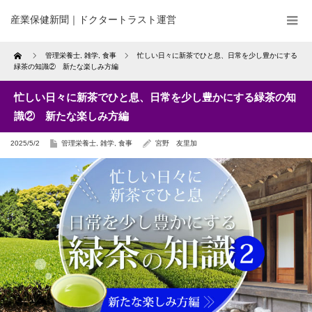
産業保健新聞｜ドクタートラスト運営
Home
管理栄養士
,
雑学
,
食事
忙しい日々に新茶でひと息、日常を少し豊かにする
緑茶の知識② 新たな楽しみ方編
忙しい日々に新茶でひと息、日常を少し豊かにする緑茶の知
識② 新たな楽しみ方編
2025/5/2
管理栄養士
,
雑学
,
食事
宮野 友里加