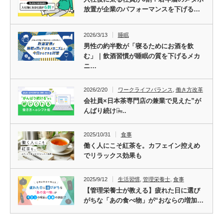
放置が企業のパフォーマンスを下げる…
2026/3/13
睡眠
男性の約半数が「寝るためにお酒を飲
む」｜飲酒習慣が睡眠の質を下げるメカ
ニ…
2026/2/20
ワークライフバランス
,
働き方改革
会社員×日本茶専門店の兼業で見えた”が
んばり続ける̶…
2025/10/31
食事
働く人にこそ紅茶を。カフェイン控えめ
でリラックス効果も
2025/9/12
生活習慣
,
管理栄養士
,
食事
【管理栄養士が教える】疲れた日に選び
がちな「あの食べ物」が“おならの増加…